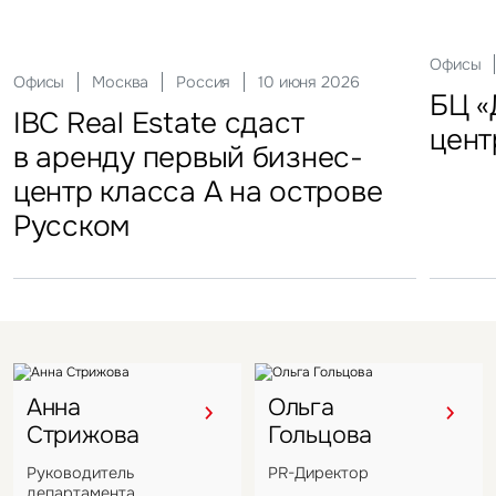
Склады
Актуальные
Москва
21 мая 2026
Россия
10 декабря 2025
Офисы
Инвести
29 сен
Офисы
Гостиницы
Инвестиции
Москва
Москва
Москва
Россия
Россия
Россия
10 июня 2026
18 ноября 2025
22 мая 2025
Склады
FFF group – новый резидент
«Солнце Москвы», ВДНХ
БЦ «
Торг
IBC Real Estate сдаст
Новый Crocus Fitness
Один из крупнейших
Кру
«Атлант-Парк»
цент
стал
в аренду первый бизнес-
Петровский парк откроется
гостиничных комплексов
марк
центр класса А на острове
в отеле Hyatt Regency
Подмосковья перешел
в Во
Русском
под управление компании
VIZANT
Анна
Ольга
Стрижова
Гольцова
Руководитель
PR-Директор
департамента