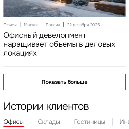
Склады
Москва
Россия
25 февраля 2026
Ритейл
Москва
Россия
03 апреля 2026
Офисы
Москва
Россия
22 декабря 2025
Регионы приросли складами
Инвестиции
Москва
Россия
21 апреля 2026
Кто продает на маркетплейсах
Офисный девелопмент
Гостиницы
Москва
Россия
19 мая 2026
Инвесторы присмотрелись
наращивает объемы в деловых
Гости столицы идут на неделю
к регионам
локациях
Показать больше
Показать больше
Показать больше
Показать больше
Показать больше
Истории клиентов
Офисы
Склады
Гостиницы
Ин