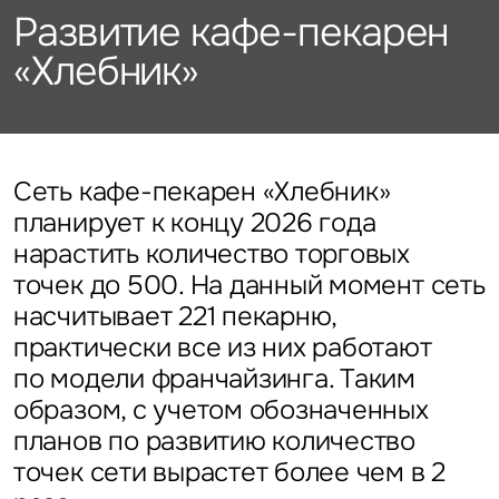
Подписаться
Каталог объектов
Развитие кафе-пекарен
Алматы
данных
Брокеридж
Стратегический консалтинг
Офисы
«Хлебник»
Исследования и аналитика
Нажимая на кнопку
«Отправить», вы даете свое
Стрит-ритейл
Оценка
Эксклюзивы
Стратегический консалтинг
согласие на обработку
Управление проектами строительства
и использование ваших
Отели
Это обязательное поле
персональных данных
Это обязательное поле
Исследования и аналитика
Введен неверный формат
О нас
Сейчас
По времени
Сеть кафе-пекарен «Хлебник»
планирует к концу 2026 года
Это обязательное поле
Оценка
нарастить количество торговых
Новости
Отправить
Отправить
точек до 500. На данный момент сеть
Управление проектами
насчитывает 221 пекарню,
Карьера
строительства
Нажимая на кнопку «Отправить», вы даете свое согласие
Нажимая на кнопку «Отправить», вы даете свое
практически все из них работают
на обработку и использование ваших
персональных данных
согласие на обработку и использование ваших
по модели франчайзинга. Таким
персональных данных
образом, с учетом обозначенных
Контакты
планов по развитию количество
точек сети вырастет более чем в 2