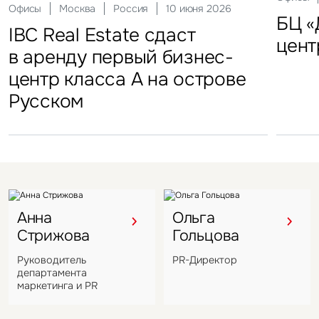
29 сен
Офисы
Гостиницы
Инвестиции
Москва
Москва
Москва
Россия
Россия
Россия
10 июня 2026
18 ноября 2025
22 мая 2025
Склады
FFF group – новый резидент
«Солнце Москвы», ВДНХ
БЦ «
Торг
IBC Real Estate сдаст
Новый Crocus Fitness
Один из крупнейших
Кру
«Атлант-Парк»
цент
стал
в аренду первый бизнес-
Петровский парк откроется
гостиничных комплексов
марк
центр класса А на острове
в отеле Hyatt Regency
Подмосковья перешел
в Во
Русском
под управление компании
VIZANT
Анна
Ольга
Стрижова
Гольцова
Руководитель
PR-Директор
департамента
маркетинга и PR