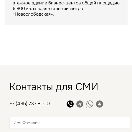
ТРЦ "Метрополис" общей площадью 205 тыс. кв.
этажное здание бизнес-центра общей площадью
арендатором склада в индустриальном парке
м. был построен девелопером Capital Partners
6 800 кв. м возле станции метро
«РУСИЧ Холмогоры» на северо-востоке Москвы
в 2009 году
«Новослободская».
Контакты для СМИ
+7 (495) 737 8000