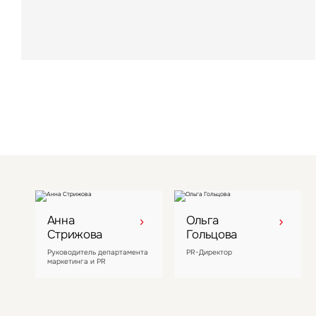
области LesArt Resort стал восьмым активом
компании
Анна
Ольга
Стрижова
Гольцова
Руководитель департамента
PR-Директор
маркетинга и PR