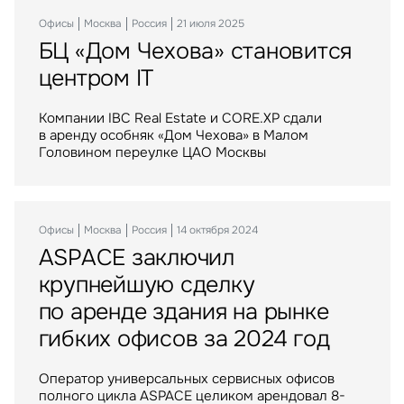
Офисы
Склады
Инвестиции
Москва
Москва
Москва
Россия
Россия
Россия
21 июля 2025
15 сентября 2025
29 сентября 2023
Оценка
БЦ «Дом Чехова» становится
Крупнейший российский
Торговые центры «МЕГА»
центром IT
маркетплейс расширяется
стали российским активом
Управление проектами строите
в Воронеже
Компании IBC Real Estate и CORE.XP сдали
IBC Real Estate выступила консультантом
в аренду особняк «Дом Чехова» в Малом
крупнейшей в истории рынка сделки
Крупнейший российский маркетплейс стал
Головином переулке ЦАО Москвы
по приобретению Группой Газпромбанк сети
арендатором логистического комплекса
торговых центров МЕГА в России
компании АЛС на юго-востоке Воронежа
Офисы
Москва
Россия
14 октября 2024
ASPACE заключил
Инвестиции
Москва
Россия
06 апреля 2023
Склады
Москва
Россия
10 июня 2025
крупнейшую сделку
Balchug Capital выкупил
ИП «РУСИЧ Холмогоры»
по аренде здания на рынке
у американских инвесторов
пополнился крупным
гибких офисов за 2024 год
один из крупнейших
арендатором
московских ТРЦ
Оператор универсальных сервисных офисов
полного цикла ASPACE целиком арендовал 8-
Крупнейший российский маркетплейс стал