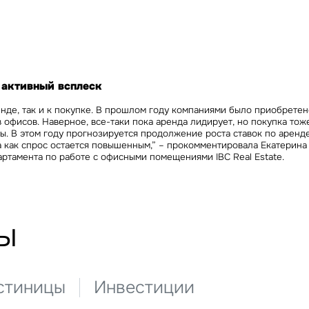
Сейчас
По времени
Отправить
я на кнопку «Отправить», вы даете свое согласие на обработку и использование ваших
персональ
х
активный всплеск
енде, так и к покупке. В прошлом году компаниями было приобретен
 офисов. Наверное, все-таки пока аренда лидирует, но покупка тож
ы. В этом году прогнозируется продолжение роста ставок по арен
а как спрос остается повышенным,” – прокомментировала
Екатерина 
ртамента по работе с офисными помещениями IBC Real Estate.
ы
стиницы
Инвестиции