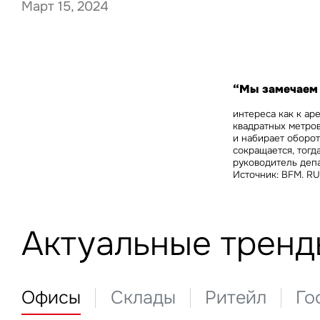
Март 15, 2024
Нажима
данны
“Мы замечаем 
интереса как к ар
квадратных метров
и набирает оборот
сокращается, тогд
руководитель депа
Источник: BFM. RU
Актуальные тренд
Офисы
Склады
Ритейл
Го