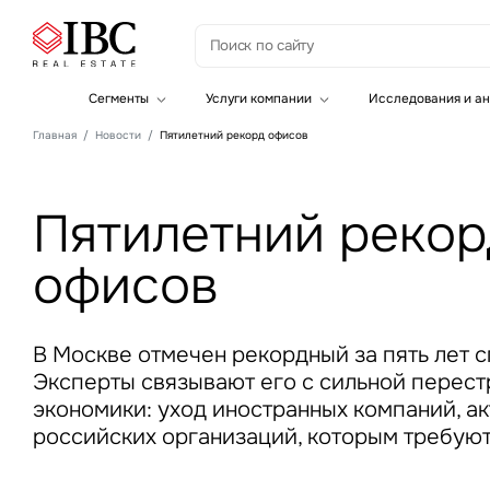
З
Сегменты
Услуги компании
Исследования и ан
Офисная недвижимость
Инвестиции
Главная
Новости
Пятилетний рекорд офисов
Складская недвижимость
Земельные активы и девелопмент
Инвестиционные активы
Брокеридж
Офисная недвижимость
Пятилетний рекор
Складская недвижимость
Торговая недвижимость
Стратегический консалтинг
офисов
Это о
Исследования и аналитика
Введе
Оценка
Управление проектами строительства
В Москве отмечен рекордный за пять лет с
Эксперты связывают его с сильной перес
экономики: уход иностранных компаний, а
российских организаций, которым требую
Это о
Введе