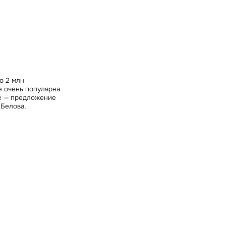
ных
о 2 млн
е очень популярна
де — предложение
Белова,