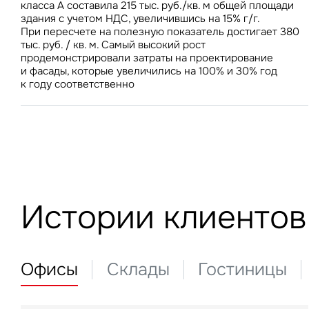
класса А составила 215 тыс. руб./кв. м общей площади
предложения на складском рынке стабилизация затрат
З
здания с учетом НДС, увеличившись на 15% г/г.
на строительство будет способствовать дальнейшему
При пересчете на полезную показатель достигает 380
снижению ставок аренды
тыс. руб. / кв. м. Самый высокий рост
продемонстрировали затраты на проектирование
П
и фасады, которые увеличились на 100% и 30% год
Подписатьс
Заполните 
к году соответственно
Это о
Оста
Во
объе
Это о
Пр
Это обязательное поле
Это обязательное поле
Жа
Исследования и новости
Введен неверный формат
Это об
Предложения по аренде
Исследования и новости М
Ув
Невер
Истории клиентов
Это обязательное поле
Предложения о продаже
Исследования и новости С
Москва и Московская обла
Инвестиции
Москва
Об
Инвестиции
Нажим
Мероприятия
Санкт-Петербург
Торговые центры
и исп
Санкт-Петербург
Торговые центры
Склады
Офисы
Склады
Гостиницы
Это о
Алматы
Офисы
Подписаться
Нажима
данны
Стрит-ритейл
Это обязательное поле