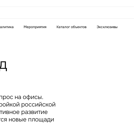
аказать звонок
алитика
Мероприятия
Каталог объектов
Эксклюзивы
Телефон
WhatsApp
Telegram
д
бязательное поле
Это обязательное поле
н неверный формат
Введен неверный формат
прос на офисы.
тройкой российской
ктивное развитие
тся новые площади
бязательное поле
н неверный формат