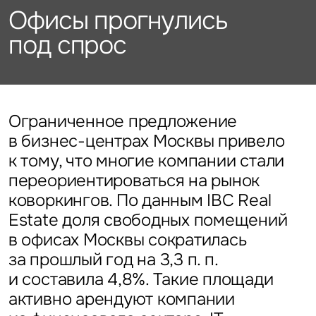
Подписаться
Каталог объектов
Офисы прогнулись
Алматы
данных
Брокеридж
Стратегический консалтинг
Офисы
под спрос
Исследования и аналитика
Нажимая на кнопку
«Отправить», вы даете свое
Стрит-ритейл
Оценка
Эксклюзивы
Стратегический консалтинг
согласие на обработку
Управление проектами строительства
и использование ваших
Отели
Это обязательное поле
персональных данных
Это обязательное поле
Исследования и аналитика
Введен неверный формат
О нас
Сейчас
По времени
Ограниченное предложение
в бизнес-центрах Москвы привело
Это обязательное поле
Оценка
к тому, что многие компании стали
Новости
Отправить
Отправить
переориентироваться на рынок
Управление проектами
коворкингов. По данным IBC Real
Карьера
строительства
Нажимая на кнопку «Отправить», вы даете свое согласие
Нажимая на кнопку «Отправить», вы даете свое
Estate доля свободных помещений
на обработку и использование ваших
персональных данных
согласие на обработку и использование ваших
в офисах Москвы сократилась
персональных данных
за прошлый год на 3,3 п. п.
Контакты
и составила 4,8%. Такие площади
активно арендуют компании