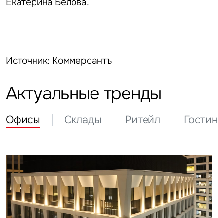
Екатерина Белова.
Источник: Коммерсантъ
Актуальные тренды
Офисы
Склады
Ритейл
Гости