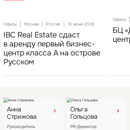
Склады
Актуальные
Москва
21 мая 2026
Россия
10 декабря 2025
Офисы
Инвести
29 сен
Офисы
Гостиницы
Инвестиции
Москва
Москва
Москва
Россия
Россия
Россия
10 июня 2026
18 ноября 2025
22 мая 2025
Склады
FFF group – новый резидент
«Солнце Москвы», ВДНХ
БЦ «
Торг
IBC Real Estate сдаст
Новый Crocus Fitness
Один из крупнейших
Кру
«Атлант-Парк»
цент
стал
в аренду первый бизнес-
Петровский парк откроется
гостиничных комплексов
марк
центр класса А на острове
в отеле Hyatt Regency
Подмосковья перешел
в Во
Русском
под управление компании
VIZANT
Анна
Ольга
Стрижова
Гольцова
Руководитель
PR-Директор