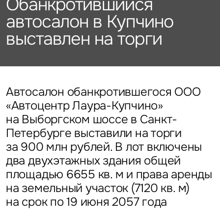
Обанкротившийся
Подписаться
Каталог объектов
Алматы
данных
Брокеридж
Стратегический консалтинг
Офисы
автосалон в Купчино
Исследования и аналитика
Нажимая на кнопку
выставлен на торги
«Отправить», вы даете свое
Стрит-ритейл
Оценка
Эксклюзивы
Стратегический консалтинг
согласие на обработку
Управление проектами строительства
и использование ваших
Отели
Это обязательное поле
персональных данных
Это обязательное поле
Исследования и аналитика
Введен неверный формат
О нас
Сейчас
По времени
Автосалон обанкротившегося ООО
«Автоцентр Лаура-Купчино»
Это обязательное поле
Оценка
Новости
на Выборгском шоссе в Санкт-
Отправить
Отправить
Петербурге выставили на торги
Управление проектами
за 900 млн рублей. В лот включены
Карьера
строительства
Нажимая на кнопку «Отправить», вы даете свое согласие
Нажимая на кнопку «Отправить», вы даете свое
на обработку и использование ваших
персональных данных
согласие на обработку и использование ваших
два двухэтажных здания общей
персональных данных
площадью 6655 кв. м и права аренды
Контакты
на земельный участок (7120 кв. м)
на срок по 19 июня 2057 года