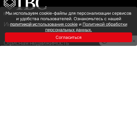
Мы используем cookie-файлы для персонализации сервисов
и удобства пользователей. Ознакомьтесь с нашей
Инвестиции
политикой использования cookie
и
Политикой обработки
персональных данных.
Согласиться
Privacy notice
Офисная недвижимость
Аренда
Продажа
Индустриальная недвижимость
Аренда
Продажа
Услуги
Инвестиции
Земельные активы и девелопмент
Брокеридж
О нас
Офисная недвижимость
Складская недвижимость
Торговая недвижимость
Карьера