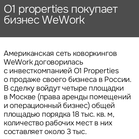
Подписаться
Каталог объектов
O1 properties покупает
Алматы
данных
Брокеридж
Стратегический консалтинг
Офисы
бизнес WeWork
Исследования и аналитика
Нажимая на кнопку
«Отправить», вы даете свое
Стрит-ритейл
Оценка
Эксклюзивы
Стратегический консалтинг
согласие на обработку
Управление проектами строительства
и использование ваших
Отели
Это обязательное поле
персональных данных
Это обязательное поле
Исследования и аналитика
Введен неверный формат
О нас
Сейчас
По времени
Американская сеть коворкингов
WeWork договорилась
Это обязательное поле
Оценка
с инвесткомпанией O1 Properties
Новости
Отправить
Отправить
о продаже своего бизнеса в России.
Управление проектами
В сделку войдут четыре площадки
Карьера
строительства
Нажимая на кнопку «Отправить», вы даете свое согласие
Нажимая на кнопку «Отправить», вы даете свое
в Москве (права аренды помещений
на обработку и использование ваших
персональных данных
согласие на обработку и использование ваших
и операционный бизнес) общей
персональных данных
площадью порядка 18 тыс. кв. м,
Контакты
количество рабочих мест в них
составляет около 3 тыс.