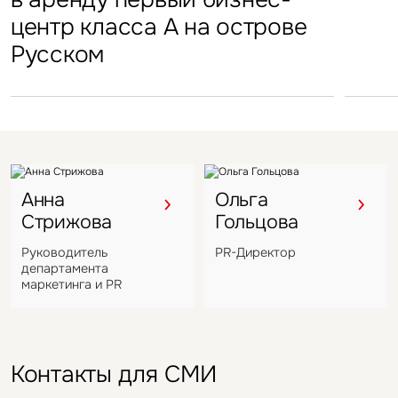
центр класса А на острове
в отеле Hyatt Regency
Подмосковья перешел
в Во
Русском
под управление компании
VIZANT
Анна
Ольга
Стрижова
Гольцова
Руководитель
PR-Директор
департамента
маркетинга и PR
Контакты для СМИ