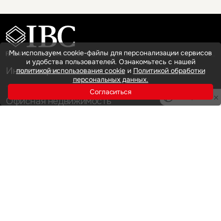
Мы используем cookie-файлы для персонализации сервисов
и удобства пользователей. Ознакомьтесь с нашей
Инвестиции
политикой использования cookie
и
Политикой обработки
персональных данных.
Согласиться
Privacy notice
Офисная недвижимость
Аренда
Продажа
Индустриальная недвижимость
Аренда
Продажа
Услуги
Инвестиции
Земельные активы и девелопмент
Брокеридж
О нас