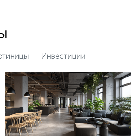
ы
стиницы
Инвестиции
адайте свой вопрос
олучить подборку