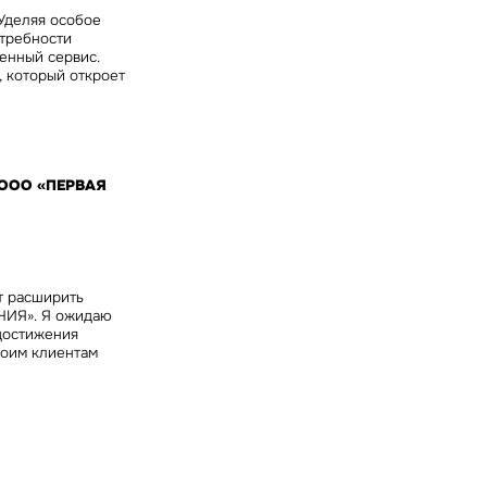
Уделяя особое
отребности
енный сервис.
, который откроет
р ООО «ПЕРВАЯ
т расширить
НИЯ». Я ожидаю
достижения
воим клиентам