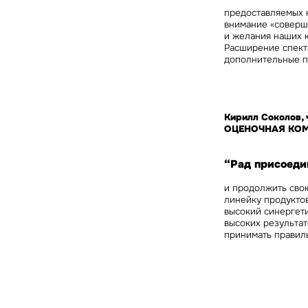
предоставляемых 
внимание «соверш
и желания наших к
Расширение спектр
дополнительные п
Кирилл Соколов, 
ОЦЕНОЧНАЯ КОМ
“Рад присоеди
и продолжить свою
линейку продукто
высокий синергет
высоких результа
принимать правил