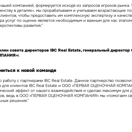
нашей компанией, формируется исходя из запросов игроков рынка. 
енству в деталях», мы прорабатываем и учитываем возрастающие п
лиентов, чтобы предоставить им комплексную экспертизу и качеств
а услуг по оценке является необходимым и важным для нас этапом
ерспективы развития.”
член совета директоров IBC Real Estate, генеральный директо
ПАНИЯ»:
ниться к новой команде
 работу с партнерами IBC Real Estate. Данное партнерство позволи
в для клиентов IBC Real Estate и ООО «ПЕРВАЯ ОЦЕНОЧНАЯ КОМПА
ический эффект от нашего взаимодействия и сделаю максимум для 
тов, ведь в ООО «ПЕРВАЯ ОЦЕНОЧНАЯ КОМПАНИЯ» мы «
помогаем с
ьные решения
.”