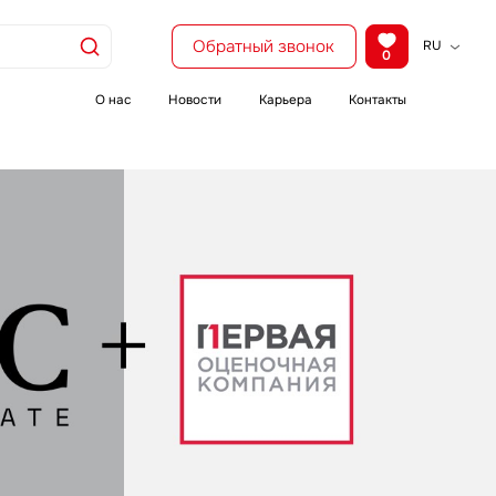
Обратный звонок
RU
0
KZ
EN
О нас
Новости
Карьера
Контакты
CH