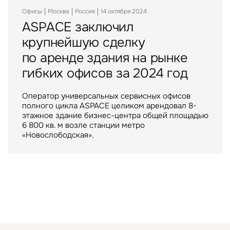
Офисы
Москва
Россия
14 октября 2024
ASPACE заключил
Инвестиции
Москва
Россия
06 апреля 2023
Склады
Москва
Россия
10 июня 2025
крупнейшую сделку
Balchug Capital выкупил
ИП «РУСИЧ Холмогоры»
по аренде здания на рынке
у американских инвесторов
пополнился крупным
гибких офисов за 2024 год
один из крупнейших
арендатором
московских ТРЦ
Оператор универсальных сервисных офисов
полного цикла ASPACE целиком арендовал 8-
Крупнейший российский маркетплейс стал
ТРЦ "Метрополис" общей площадью 205 тыс. кв.
этажное здание бизнес-центра общей площадью
арендатором склада в индустриальном парке
м. был построен девелопером Capital Partners
6 800 кв. м возле станции метро
«РУСИЧ Холмогоры» на северо-востоке Москвы
в 2009 году
«Новослободская».