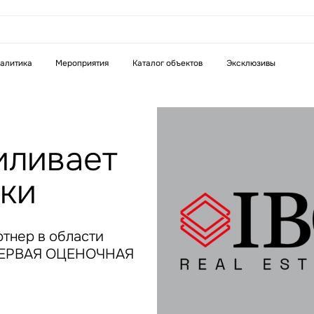
аказать звонок
алитика
Мероприятия
Каталог объектов
Эксклюзивы
Телефон
WhatsApp
Telegram
силивает
бязательное поле
Это обязательное поле
нки
н неверный формат
Введен неверный формат
ртнер в области
«ПЕРВАЯ ОЦЕНОЧНАЯ
бязательное поле
н неверный формат