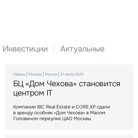
Инвестиции
Актуальные
Офисы
Склады
Инвестиции
Москва
Москва
Москва
Россия
Россия
Россия
21 июля 2025
15 сентября 2025
29 сентября 2023
БЦ «Дом Чехова» становится
Крупнейший российский
Торговые центры «МЕГА»
центром IT
маркетплейс расширяется
стали российским активом
в Воронеже
Компании IBC Real Estate и CORE.XP сдали
IBC Real Estate выступила консультантом
в аренду особняк «Дом Чехова» в Малом
крупнейшей в истории рынка сделки
Крупнейший российский маркетплейс стал
Головином переулке ЦАО Москвы
по приобретению Группой Газпромбанк сети
арендатором логистического комплекса
торговых центров МЕГА в России
компании АЛС на юго-востоке Воронежа