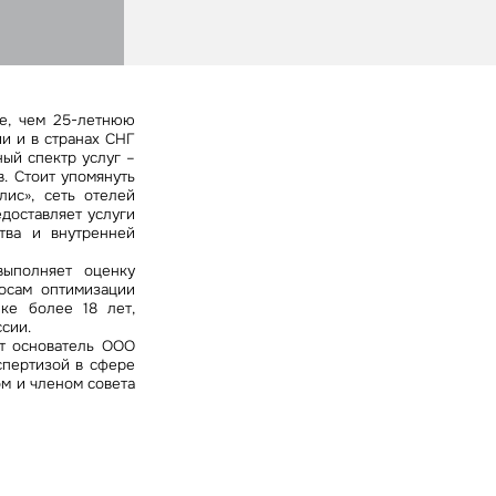
ных
ее, чем 25-летнюю
и и в странах СНГ
ый спектр услуг –
. Стоит упомянуть
лис», сеть отелей
едоставляет услуги
тва и внутренней
ыполняет оценку
росам оптимизации
е более 18 лет,
сии.
ет основатель ООО
пертизой в сфере
м и членом совета