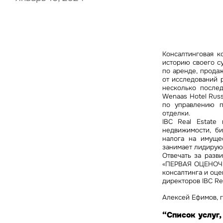
Нажима
Консалтинговая к
данны
историю своего с
по аренде, прода
от исследований 
несколько послед
Wenaas Hotel Russ
по управлению п
отделки.
IBC Real Estat
недвижимости, би
налога на имущ
занимает лидирую
Отвечать за разв
«ПЕРВАЯ ОЦЕНОЧН
консалтинга и оц
директоров IBC Rea
Алексей Ефимов, г
“Список услуг