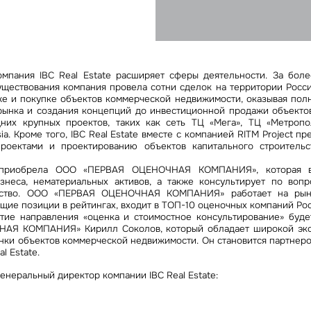
Сейчас
По времени
Отправить
я на кнопку «Отправить», вы даете свое согласие на обработку и использование ваших
персональ
омпания IBC Real Estate расширяет сферы деятельности. За бол
х
уществования компания провела сотни сделок на территории Росси
же и покупке объектов коммерческой недвижимости, оказывая полн
рынка и создания концепций до инвестиционной продажи объектов
них крупных проектов, таких как сеть ТЦ «Мега», ТЦ «Метропо
ia. Кроме того, IBC Real Estate вместе с компанией RITM Project пр
роектами и проектированию объектов капитального строительс
e приобрела ООО «ПЕРВАЯ ОЦЕНОЧНАЯ КОМПАНИЯ», которая в
знеса, нематериальных активов, а также консультирует по воп
ество. ООО «ПЕРВАЯ ОЦЕНОЧНАЯ КОМПАНИЯ» работает на рынк
щие позиции в рейтингах, входит в ТОП-10 оценочных компаний Рос
итие направления «оценка и стоимостное консультирование» буд
АЯ КОМПАНИЯ» Кирилл Соколов, который обладает широкой экс
енки объектов коммерческой недвижимости. Он становится партнеро
l Estate.
енеральный директор компании IBC Real Estate:
,