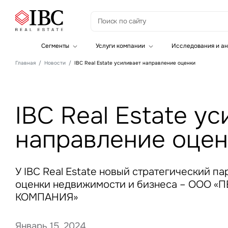
З
Сегменты
Услуги компании
Исследования и ан
Офисная недвижимость
Инвестиции
Главная
Новости
IBC Real Estate усиливает направление оценки
Складская недвижимость
Земельные активы и девелопмент
Инвестиционные активы
Брокеридж
Офисная недвижимость
Складская недвижимость
IBC Real Estate у
Торговая недвижимость
Стратегический консалтинг
Это о
Исследования и аналитика
направление оце
Введе
Оценка
Управление проектами строительства
У IBC Real Estate новый стратегический па
оценки недвижимости и бизнеса – ООО 
КОМПАНИЯ»
Это о
Январь 15, 2024
Введе