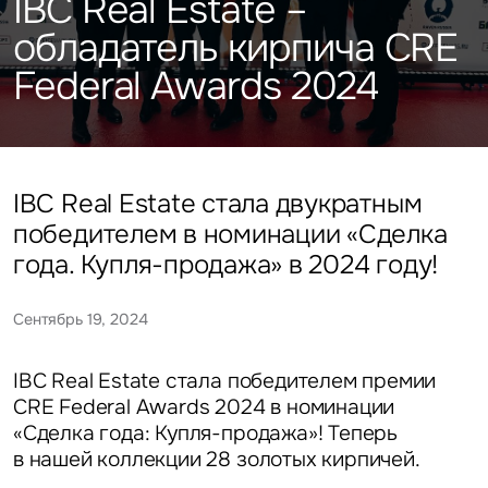
IBC Real Estate –
Подписаться
Каталог объектов
Алматы
данных
Брокеридж
Стратегический консалтинг
Офисы
обладатель кирпича CRE
Исследования и аналитика
Нажимая на кнопку
Federal Awards 2024
«Отправить», вы даете свое
Стрит-ритейл
Оценка
Эксклюзивы
Стратегический консалтинг
согласие на обработку
Управление проектами строительства
и использование ваших
Отели
Это обязательное поле
персональных данных
Это обязательное поле
Исследования и аналитика
Введен неверный формат
О нас
Сейчас
По времени
IBC Real Estate стала двукратным
победителем в номинации «Сделка
Это обязательное поле
Оценка
Новости
года. Купля-продажа» в 2024 году!
Отправить
Отправить
Управление проектами
Сентябрь 19, 2024
Карьера
строительства
Нажимая на кнопку «Отправить», вы даете свое согласие
Нажимая на кнопку «Отправить», вы даете свое
на обработку и использование ваших
персональных данных
согласие на обработку и использование ваших
персональных данных
IBC Real Estate стала победителем премии
Контакты
CRE Federal Awards 2024 в номинации
«Сделка года: Купля-продажа»! Теперь
в нашей коллекции 28 золотых кирпичей.