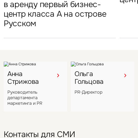
стал
в аренду первый бизнес-
Петровский парк откроется
гостиничных комплексов
марк
центр класса А на острове
в отеле Hyatt Regency
Подмосковья перешел
в Во
Русском
под управление компании
VIZANT
Анна
Ольга
Стрижова
Гольцова
Руководитель
PR-Директор
департамента
маркетинга и PR
Контакты для СМИ