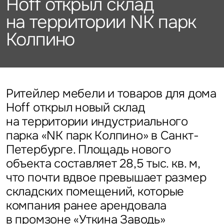
Hoff открыл склад
Подписаться
Каталог объектов
Алматы
данных
Брокеридж
Стратегический консалтинг
Офисы
на территории NK парк
Исследования и аналитика
Нажимая на кнопку
Колпино
«Отправить», вы даете свое
Стрит-ритейл
Оценка
Эксклюзивы
Стратегический консалтинг
согласие на обработку
Управление проектами строительства
и использование ваших
Отели
Это обязательное поле
персональных данных
Это обязательное поле
Исследования и аналитика
Введен неверный формат
О нас
Сейчас
По времени
Ритейлер мебели и товаров для дома
Hoff открыл новый склад
Это обязательное поле
Оценка
Новости
на территории индустриального
Отправить
Отправить
парка «NK парк Колпино» в Санкт-
Управление проектами
Петербурге. Площадь нового
Карьера
строительства
Нажимая на кнопку «Отправить», вы даете свое согласие
Нажимая на кнопку «Отправить», вы даете свое
на обработку и использование ваших
персональных данных
согласие на обработку и использование ваших
объекта составляет 28,5 тыс. кв. м,
персональных данных
что почти вдвое превышает размер
Контакты
складских помещений, которые
компания ранее арендовала
в промзоне «Уткина Заводь»