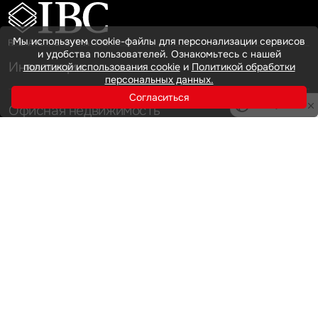
Мы используем cookie-файлы для персонализации сервисов
и удобства пользователей. Ознакомьтесь с нашей
Инвестиции
политикой использования cookie
и
Политикой обработки
персональных данных.
Согласиться
Privacy notice
Офисная недвижимость
Аренда
Продажа
Индустриальная недвижимость
Аренда
Продажа
Услуги
Инвестиции
Земельные активы и девелопмент
Брокеридж
О нас
Офисная недвижимость
Складская недвижимость