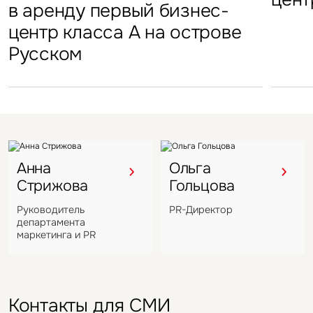
стал
в аренду первый бизнес-
Петровский парк откроется
гостиничных комплексов
марк
центр класса А на острове
в отеле Hyatt Regency
Подмосковья перешел
в Во
Русском
под управление компании
VIZANT
Анна
Ольга
Стрижова
Гольцова
Руководитель
PR-Директор
департамента
маркетинга и PR
Контакты для СМИ