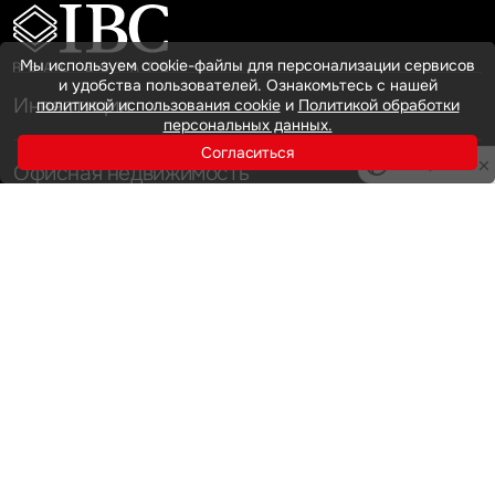
Мы используем cookie-файлы для персонализации сервисов
и удобства пользователей. Ознакомьтесь с нашей
Инвестиции
политикой использования cookie
и
Политикой обработки
персональных данных.
Согласиться
Privacy notice
Офисная недвижимость
Аренда
Продажа
Индустриальная недвижимость
Аренда
Продажа
Услуги
Инвестиции
Земельные активы и девелопмент
Брокеридж
О нас
Офисная недвижимость
Складская недвижимость