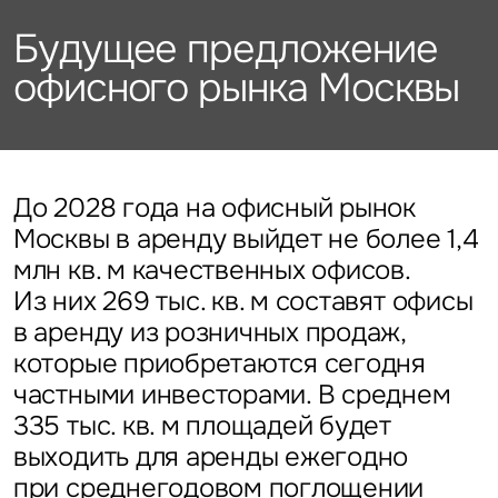
Подписаться
Каталог объектов
Алматы
данных
Брокеридж
Стратегический консалтинг
Офисы
Будущее предложение
Исследования и аналитика
Нажимая на кнопку
офисного рынка Москвы
«Отправить», вы даете свое
Стрит-ритейл
Оценка
Эксклюзивы
Стратегический консалтинг
согласие на обработку
Управление проектами строительства
и использование ваших
Отели
Это обязательное поле
персональных данных
Это обязательное поле
Исследования и аналитика
Введен неверный формат
О нас
Сейчас
По времени
До 2028 года на офисный рынок
Москвы в аренду выйдет не более 1,4
Это обязательное поле
Оценка
Новости
млн кв. м качественных офисов.
Отправить
Отправить
Из них 269 тыс. кв. м составят офисы
Управление проектами
в аренду из розничных продаж,
Карьера
строительства
Нажимая на кнопку «Отправить», вы даете свое согласие
Нажимая на кнопку «Отправить», вы даете свое
на обработку и использование ваших
персональных данных
согласие на обработку и использование ваших
которые приобретаются сегодня
персональных данных
частными инвесторами. В среднем
Контакты
335 тыс. кв. м площадей будет
выходить для аренды ежегодно
при среднегодовом поглощении