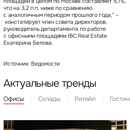
площадей в целом по Москве составляет 5,1%,
что на 3,2 п.п. ниже по сравнению
с аналогичным периодом прошлого года,” –
констатирует
член совета директоров,
руководитель департамента по работе
с офисными площадями IBC Real Estate
Екатерина Белова.
Источник: Ведомости
Актуальные тренды
Офисы
Склады
Ритейл
Гости