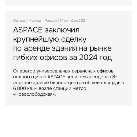
торговых центров МЕГА в России
компании АЛС на юго-востоке Воронежа
Офисы
Москва
Россия
14 октября 2024
ASPACE заключил
Инвестиции
Москва
Россия
06 апреля 2023
Склады
Москва
Россия
10 июня 2025
крупнейшую сделку
Balchug Capital выкупил
ИП «РУСИЧ Холмогоры»
по аренде здания на рынке
у американских инвесторов
пополнился крупным
гибких офисов за 2024 год
один из крупнейших
арендатором
московских ТРЦ
Оператор универсальных сервисных офисов
полного цикла ASPACE целиком арендовал 8-
Крупнейший российский маркетплейс стал
ТРЦ "Метрополис" общей площадью 205 тыс. кв.
этажное здание бизнес-центра общей площадью
арендатором склада в индустриальном парке
м. был построен девелопером Capital Partners
6 800 кв. м возле станции метро
«РУСИЧ Холмогоры» на северо-востоке Москвы
в 2009 году
«Новослободская».