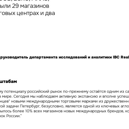
Сейчас
По времени
крыли 29 магазинов
говых центрах и два
Отправить
я на кнопку «Отправить», вы даете свое согласие на обработку и использование ваших
персональ
х
 руководитель департамента исследований и аналитики IBC Real 
сштабам
му потенциалу российский рынок по-прежнему остаётся одним из с
в мире. Сегодня мы наблюдаем активную экспансию и вполне успе
нцев" новыми международными торговыми марками из дружественны
ой задачи Петербург, безусловно, является одной из ключевых агл
рылось более 10% всех магазинов новых международных брендов, к
нок России.”