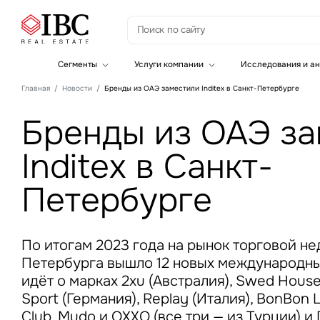
З
Сегменты
Услуги компании
Исследования и ан
Офисная недвижимость
Инвестиции
Главная
Новости
Бренды из ОАЭ заместили Inditex в Санкт-Петербурге
Складская недвижимость
Земельные активы и девелопмент
Инвестиционные активы
Брокеридж
Бренды из ОАЭ з
Офисная недвижимость
Складская недвижимость
Inditex в Санкт-
Торговая недвижимость
Стратегический консалтинг
Это о
Исследования и аналитика
Петербурге
Введе
Оценка
Управление проектами строительства
По итогам 2023 года на рынок торговой н
Петербурга вышло 12 новых международны
идёт о марках 2xu (Австралия), Swed House
Sport (Германия), Replay (Италия), BonBon L
Это о
Club, Mudo и OXXO (все три — из Турции) и
Введе