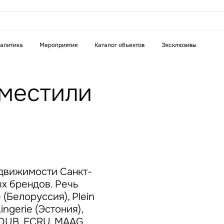
аказать звонок
алитика
Мероприятия
Каталог объектов
Эксклюзивы
Телефон
WhatsApp
Telegram
аместили
бязательное поле
Это обязательное поле
н неверный формат
Введен неверный формат
едвижимости Санкт-
х брендов. Речь
 (Белоруссия), Plein
ingerie (Эстония),
бязательное поле
 DUB, ECRU, MAAG,
н неверный формат