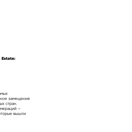
ных
Estate:
амых
шное замещение
х стран.
омераций —
оторые вышли