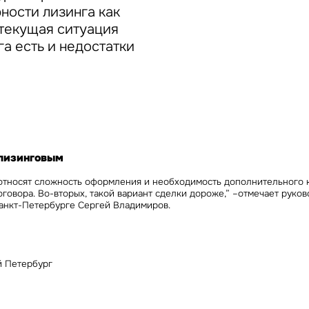
Сейчас
По времени
ности лизинга как
 текущая ситуация
га есть и недостатки
Отправить
я на кнопку «Отправить», вы даете свое согласие на обработку и использование ваших
персональ
х
 лизинговым
относят сложность оформления и необходимость дополнительного 
говора. Во-вторых, такой вариант сделки дороже,” –отмечает
руков
 Санкт-Петербурге Сергей Владимиров.
й Петербург