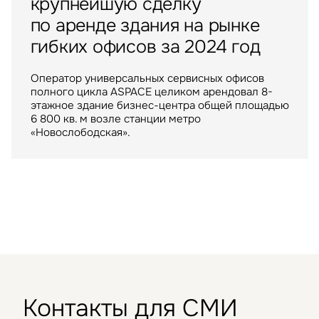
крупнейшую сделку
Balchug Capital выкупил
ИП «РУСИЧ Холмогоры»
по аренде здания на рынке
у американских инвесторов
пополнился крупным
гибких офисов за 2024 год
один из крупнейших
арендатором
московских ТРЦ
Оператор универсальных сервисных офисов
полного цикла ASPACE целиком арендовал 8-
Крупнейший российский маркетплейс стал
ТРЦ "Метрополис" общей площадью 205 тыс. кв.
этажное здание бизнес-центра общей площадью
арендатором склада в индустриальном парке
м. был построен девелопером Capital Partners
6 800 кв. м возле станции метро
«РУСИЧ Холмогоры» на северо-востоке Москвы
в 2009 году
«Новослободская».
Контакты для СМИ