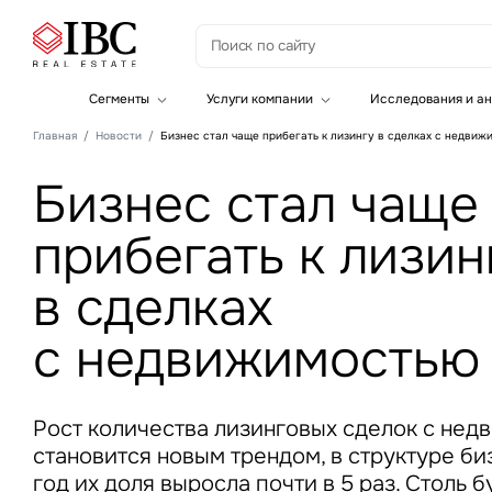
З
Сегменты
Услуги компании
Исследования и ан
Офисная недвижимость
Инвестиции
Главная
Новости
Бизнес стал чаще прибегать к лизингу в сделках с недвиж
Складская недвижимость
Земельные активы и девелопмент
Инвестиционные активы
Брокеридж
Бизнес стал чаще
Офисная недвижимость
Складская недвижимость
прибегать к лизин
Торговая недвижимость
Стратегический консалтинг
Это о
Исследования и аналитика
в сделках
Введе
Оценка
Управление проектами строительства
с недвижимостью
Рост количества лизинговых сделок с не
становится новым трендом, в структуре б
Это о
год их доля выросла почти в 5 раз. Столь 
Введе