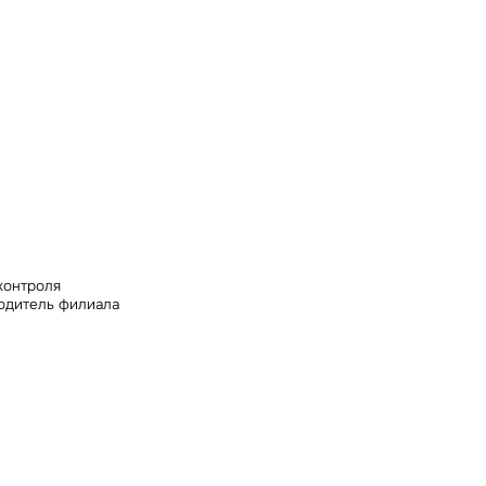
ных
контроля
одитель филиала