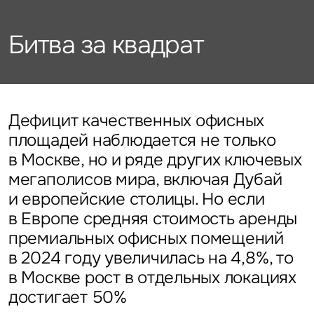
Подписаться
Каталог объектов
Алматы
данных
Брокеридж
Стратегический консалтинг
Офисы
Битва за квадрат
Исследования и аналитика
Нажимая на кнопку
«Отправить», вы даете свое
Стрит-ритейл
Оценка
Эксклюзивы
Стратегический консалтинг
согласие на обработку
Управление проектами строительства
и использование ваших
Отели
Это обязательное поле
персональных данных
Это обязательное поле
Исследования и аналитика
Введен неверный формат
О нас
Сейчас
По времени
Дефицит качественных офисных
площадей наблюдается не только
Это обязательное поле
Оценка
в Москве, но и ряде других ключевых
Новости
Отправить
Отправить
мегаполисов мира, включая Дубай
Управление проектами
и европейские столицы. Но если
Карьера
строительства
Нажимая на кнопку «Отправить», вы даете свое согласие
Нажимая на кнопку «Отправить», вы даете свое
в Европе средняя стоимость аренды
на обработку и использование ваших
персональных данных
согласие на обработку и использование ваших
премиальных офисных помещений
персональных данных
в 2024 году увеличилась на 4,8%, то
Контакты
в Москве рост в отдельных локациях
достигает 50%