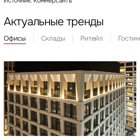
Источник: Коммерсантъ
Актуальные тренды
Офисы
Склады
Ритейл
Гости
Задайте свой вопрос