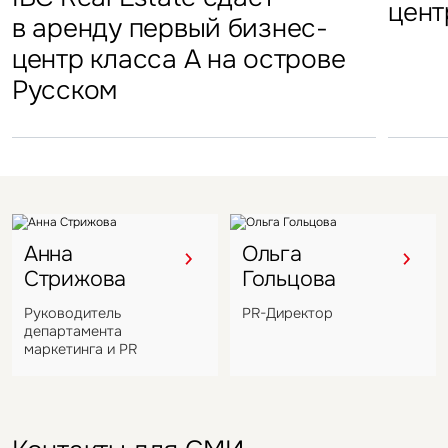
«Атлант-Парк»
цент
стал
в аренду первый бизнес-
Петровский парк откроется
гостиничных комплексов
марк
центр класса А на острове
в отеле Hyatt Regency
Подмосковья перешел
в Во
Русском
под управление компании
VIZANT
Анна
Ольга
Стрижова
Гольцова
Руководитель
PR-Директор
департамента
маркетинга и PR