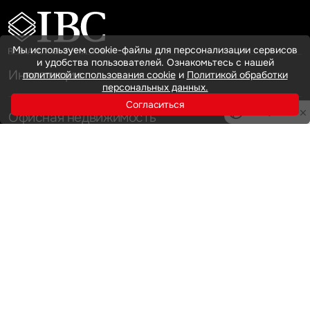
Мы используем cookie-файлы для персонализации сервисов
и удобства пользователей. Ознакомьтесь с нашей
Инвестиции
политикой использования cookie
и
Политикой обработки
персональных данных.
Согласиться
Privacy notice
Офисная недвижимость
Аренда
Продажа
Индустриальная недвижимость
Аренда
Продажа
Услуги
Инвестиции
Земельные активы и девелопмент
Брокеридж
О нас
Офисная недвижимость