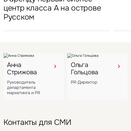
центр класса А на острове
в отеле Hyatt Regency
Подмосковья перешел
в Во
Русском
под управление компании
VIZANT
Анна
Ольга
Стрижова
Гольцова
Руководитель
PR-Директор
департамента
маркетинга и PR
Контакты для СМИ