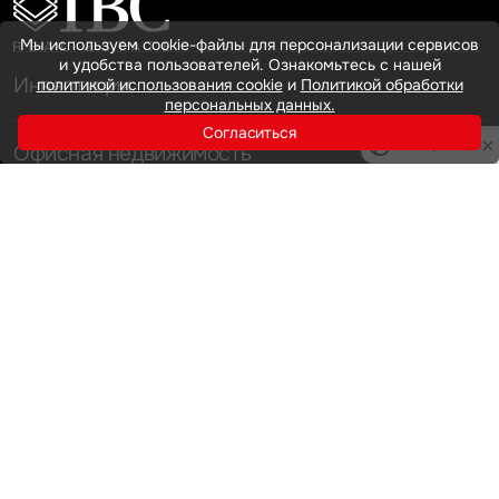
Мы используем cookie-файлы для персонализации сервисов
и удобства пользователей. Ознакомьтесь с нашей
Инвестиции
политикой использования cookie
и
Политикой обработки
персональных данных.
Согласиться
Privacy notice
Офисная недвижимость
Аренда
Продажа
Индустриальная недвижимость
Аренда
Продажа
Услуги
Инвестиции
Земельные активы и девелопмент
Брокеридж
О нас
Офисная недвижимость
Складская недвижимость
Торговая недвижимость
Карьера