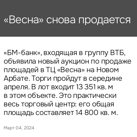
Подписаться
Каталог объектов
Алматы
данных
Брокеридж
Стратегический консалтинг
Офисы
«Весна» снова продается
Исследования и аналитика
Нажимая на кнопку
«Отправить», вы даете свое
Стрит-ритейл
Оценка
Эксклюзивы
Стратегический консалтинг
согласие на обработку
Управление проектами строительства
и использование ваших
Отели
Это обязательное поле
персональных данных
Это обязательное поле
Исследования и аналитика
Введен неверный формат
О нас
Сейчас
По времени
«БМ-банк», входящая в группу ВТБ,
объявила новый аукцион по продаже
Это обязательное поле
Оценка
площадей в ТЦ «Весна» на Новом
Новости
Отправить
Отправить
Арбате. Торги пройдут в середине
Управление проектами
апреля. В лот входит 13 351 кв. м
Карьера
строительства
Нажимая на кнопку «Отправить», вы даете свое согласие
Нажимая на кнопку «Отправить», вы даете свое
в этом объекте. Это практически
на обработку и использование ваших
персональных данных
согласие на обработку и использование ваших
весь торговый центр: его общая
персональных данных
площадь составляет 14 800 кв. м.
Контакты
Март 04, 2024