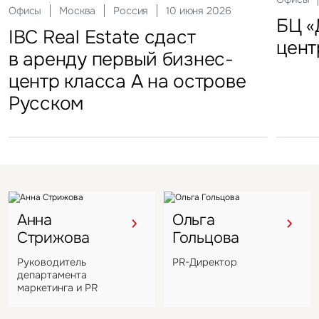
29 сен
Офисы
Гостиницы
Инвестиции
Москва
Москва
Москва
Россия
Россия
Россия
10 июня 2026
18 ноября 2025
22 мая 2025
Склады
FFF group – новый резидент
«Солнце Москвы», ВДНХ
БЦ «
Торг
IBC Real Estate сдаст
Новый Crocus Fitness
Один из крупнейших
Кру
«Атлант-Парк»
цент
стал
в аренду первый бизнес-
Петровский парк откроется
гостиничных комплексов
марк
центр класса А на острове
в отеле Hyatt Regency
Подмосковья перешел
в Во
Русском
под управление компании
VIZANT
Анна
Ольга
Стрижова
Гольцова
Руководитель
PR-Директор
департамента
маркетинга и PR