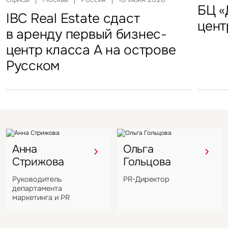
FFF group – новый резидент
«Солнце Москвы», ВДНХ
БЦ «
Торг
IBC Real Estate сдаст
Новый Crocus Fitness
Один из крупнейших
Кру
«Атлант-Парк»
цент
стал
в аренду первый бизнес-
Петровский парк откроется
гостиничных комплексов
марк
центр класса А на острове
в отеле Hyatt Regency
Подмосковья перешел
в Во
Русском
под управление компании
VIZANT
Анна
Ольга
Стрижова
Гольцова
Руководитель
PR-Директор
департамента
маркетинга и PR