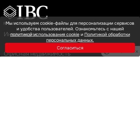
Мы используем cookie-файлы для персонализации сервисов
и удобства пользователей. Ознакомьтесь с нашей
Инвестиции
политикой использования cookie
и
Политикой обработки
персональных данных.
Согласиться
Privacy notice
Офисная недвижимость
Аренда
Продажа
Индустриальная недвижимость
Аренда
Продажа
Услуги
Инвестиции
Земельные активы и девелопмент
Брокеридж
О нас
Офисная недвижимость