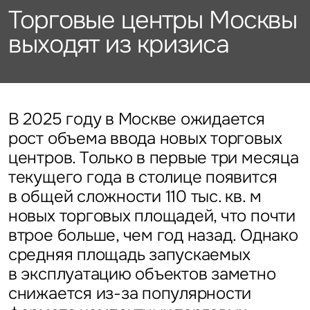
Подписаться
Каталог объектов
Торговые центры Москвы
Алматы
данных
Брокеридж
Стратегический консалтинг
Офисы
выходят из кризиса
Исследования и аналитика
Нажимая на кнопку
«Отправить», вы даете свое
Стрит-ритейл
Оценка
Эксклюзивы
Стратегический консалтинг
согласие на обработку
Управление проектами строительства
и использование ваших
Отели
Это обязательное поле
персональных данных
Это обязательное поле
Исследования и аналитика
Введен неверный формат
О нас
Сейчас
По времени
В 2025 году в Москве ожидается
рост объема ввода новых торговых
Это обязательное поле
Оценка
центров. Только в первые три месяца
Новости
Отправить
Отправить
текущего года в столице появится
Управление проектами
в общей сложности 110 тыс. кв. м
Карьера
строительства
Нажимая на кнопку «Отправить», вы даете свое согласие
Нажимая на кнопку «Отправить», вы даете свое
новых торговых площадей, что почти
на обработку и использование ваших
персональных данных
согласие на обработку и использование ваших
втрое больше, чем год назад. Однако
персональных данных
средняя площадь запускаемых
Контакты
в эксплуатацию объектов заметно
снижается из-за популярности