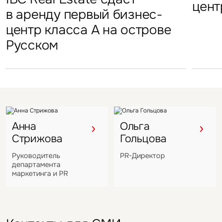
«Атлант-Парк»
цент
стал
в аренду первый бизнес-
Петровский парк откроется
гостиничных комплексов
марк
центр класса А на острове
в отеле Hyatt Regency
Подмосковья перешел
в Во
Русском
под управление компании
VIZANT
Анна
Ольга
Стрижова
Гольцова
Руководитель
PR-Директор
департамента
маркетинга и PR