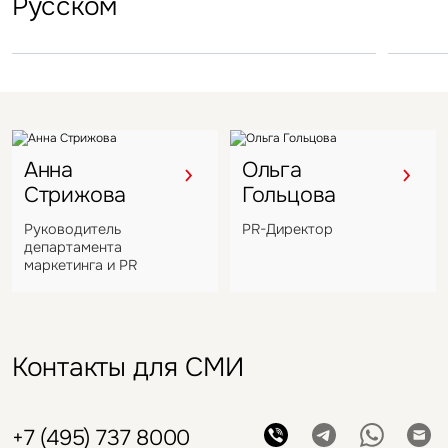
Русском
под управление компании
VIZANT
Анна
Ольга
Стрижова
Гольцова
Руководитель
PR-Директор
департамента
маркетинга и PR
Контакты для СМИ
+7 (495) 737 8000