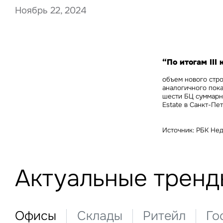
Ноябрь 22, 2024
Нажима
данны
“По итогам III
объем нового стро
аналогичного пока
шести БЦ суммарно
Estate в Санкт-Пе
Источник: РБК Не
Актуальные тренд
Офисы
Склады
Ритейл
Го