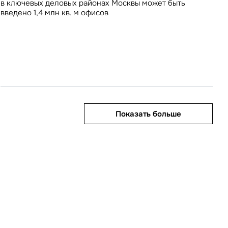
в ключевых деловых районах Москвы может быть
значению
введено 1,4 млн кв. м офисов
Показать больше
Показать больше
Показать больше
Показать больше
Показать больше
править
у «Отправить», вы даете свое
ете свое согласие
ботку и использование ваших
персональных данных
ных
нных