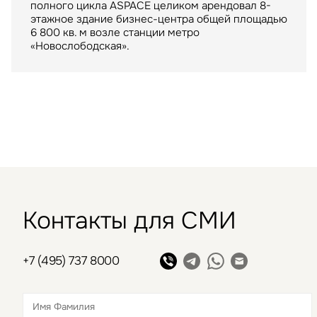
полного цикла ASPACE целиком арендовал 8-
Крупнейший российский маркетплейс стал
ТРЦ "Метрополис" общей площадью 205 тыс. кв.
этажное здание бизнес-центра общей площадью
арендатором склада в индустриальном парке
м. был построен девелопером Capital Partners
6 800 кв. м возле станции метро
«РУСИЧ Холмогоры» на северо-востоке Москвы
в 2009 году
«Новослободская».
Контакты для СМИ
+7 (495) 737 8000