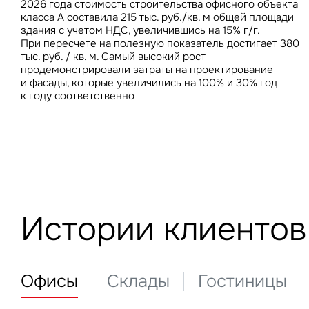
2026 года стоимость строительства офисного объекта
до 69 100 руб./кв. м. В условиях роста вакантного
З
класса А составила 215 тыс. руб./кв. м общей площади
предложения на складском рынке стабилизация затрат
здания с учетом НДС, увеличившись на 15% г/г.
на строительство будет способствовать дальнейшему
При пересчете на полезную показатель достигает 380
снижению ставок аренды
тыс. руб. / кв. м. Самый высокий рост
продемонстрировали затраты на проектирование
П
Подписатьс
и фасады, которые увеличились на 100% и 30% год
Заполните 
к году соответственно
Это о
Оста
Во
объе
Это о
Пр
Это обязательное поле
Это обязательное поле
Жа
Исследования и новости
Введен неверный формат
Это об
Предложения по аренде
Исследования и новости М
Ув
Невер
Это обязательное поле
Истории клиентов
Предложения о продаже
Исследования и новости С
Москва и Московская обла
Инвестиции
Москва
Об
Инвестиции
Нажим
Мероприятия
Санкт-Петербург
Торговые центры
и исп
Санкт-Петербург
Торговые центры
Склады
Это о
Офисы
Склады
Гостиницы
Алматы
Офисы
Подписаться
Нажима
данны