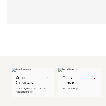
000 кв. м
Лидер рынка загородного отдыха в Московской
области LesArt Resort стал восьмым активом
компании
Анна
Ольга
Стрижова
Гольцова
Руководитель департамента
PR-Директор
маркетинга и PR