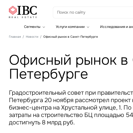
З
Сегменты
Услуги компании
Исследования и ан
Офисная недвижимость
Инвестиции
Главная
Новости
Офисный рынок в Санкт-Петербурге
Складская недвижимость
Земельные активы и девелопмент
Инвестиционные активы
Брокеридж
Офисная недвижимость
Офисный рынок в 
Складская недвижимость
Торговая недвижимость
Петербурге
Стратегический консалтинг
Это о
Исследования и аналитика
Введе
Оценка
Управление проектами строительства
Градостроительный совет при правительст
Петербурга 20 ноября рассмотрел проект 
бизнес-центра на Хрустальной улице, 1. По
затраты на строительство БЦ площадью 54,3
достигнуть 8 млрд руб.
Это о
Введе