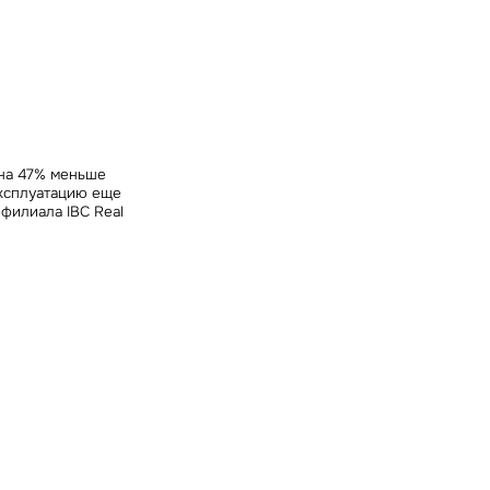
ных
 на 47% меньше
эксплуатацию еще
филиала IBC Real