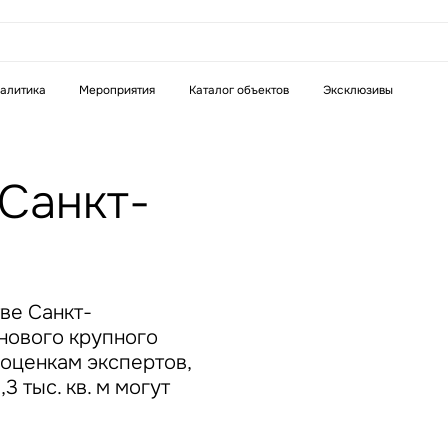
аказать звонок
алитика
Мероприятия
Каталог объектов
Эксклюзивы
Телефон
WhatsApp
Telegram
Санкт-
бязательное поле
Это обязательное поле
н неверный формат
Введен неверный формат
ве Санкт-
нового крупного
 оценкам экспертов,
 тыс. кв. м могут
бязательное поле
н неверный формат