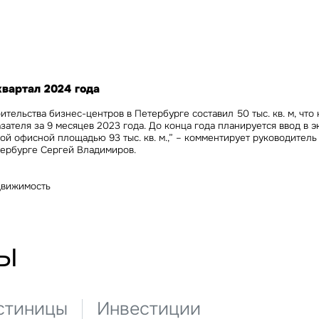
Сейчас
По времени
Отправить
я на кнопку «Отправить», вы даете свое согласие на обработку и использование ваших
персональ
х
 квартал 2024 года
ительства бизнес-центров в Петербурге составил 50 тыс. кв. м, что
зателя за 9 месяцев 2023 года. До конца года планируется ввод в 
й офисной площадью 93 тыс. кв. м.,” – комментирует
руководитель 
тербурге Сергей Владимиров.
движимость
ы
стиницы
Инвестиции