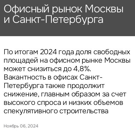
Подписаться
Каталог объектов
Офисный рынок Москвы
Алматы
данных
Брокеридж
Стратегический консалтинг
Офисы
и Санкт-Петербурга
Исследования и аналитика
Нажимая на кнопку
«Отправить», вы даете свое
Стрит-ритейл
Оценка
Эксклюзивы
Стратегический консалтинг
согласие на обработку
Управление проектами строительства
и использование ваших
Отели
Это обязательное поле
персональных данных
Это обязательное поле
Исследования и аналитика
Введен неверный формат
О нас
Сейчас
По времени
По итогам 2024 года доля свободных
площадей на офисном рынке Москвы
Это обязательное поле
Оценка
может снизиться до 4,8%.
Новости
Отправить
Отправить
Вакантность в офисах Санкт-
Управление проектами
Петербурга также продолжит
Карьера
строительства
Нажимая на кнопку «Отправить», вы даете свое согласие
Нажимая на кнопку «Отправить», вы даете свое
снижение, главным образом за счет
на обработку и использование ваших
персональных данных
согласие на обработку и использование ваших
высокого спроса и низких объемов
персональных данных
спекулятивного строительства
Контакты
Ноябрь 06, 2024