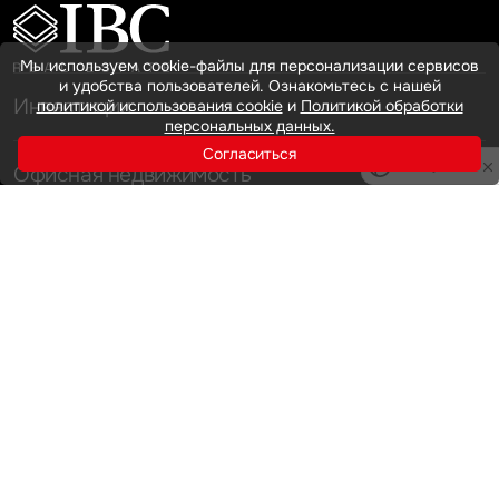
Мы используем cookie-файлы для персонализации сервисов
и удобства пользователей. Ознакомьтесь с нашей
Инвестиции
политикой использования cookie
и
Политикой обработки
персональных данных.
Согласиться
Privacy notice
Офисная недвижимость
Аренда
Продажа
Индустриальная недвижимость
Аренда
Продажа
Услуги
Инвестиции
Земельные активы и девелопмент
Брокеридж
О нас
Офисная недвижимость
Складская недвижимость