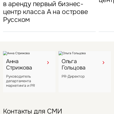
стал
в аренду первый бизнес-
Петровский парк откроется
гостиничных комплексов
марк
центр класса А на острове
в отеле Hyatt Regency
Подмосковья перешел
в Во
Русском
под управление компании
VIZANT
Анна
Ольга
Стрижова
Гольцова
Руководитель
PR-Директор
департамента
маркетинга и PR
Контакты для СМИ