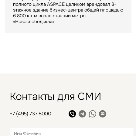
полного цикла ASPACE целиком арендовал 8-
Крупнейший российский маркетплейс стал
ТРЦ "Метрополис" общей площадью 205 тыс. кв.
этажное здание бизнес-центра общей площадью
арендатором склада в индустриальном парке
м. был построен девелопером Capital Partners
6 800 кв. м возле станции метро
«РУСИЧ Холмогоры» на северо-востоке Москвы
в 2009 году
«Новослободская».
Контакты для СМИ
+7 (495) 737 8000