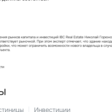
Сейчас
По времени
Отправить
я на кнопку «Отправить», вы даете свое согласие на обработку и использование ваших
персональ
х
ния рынков капитала и инвестиций IBC Real Estate Николай Горюно
ответствует рыночной. При этом эксперт отмечает, что здание наход
ройки, что может ограничить возможности нового владельца в случ
ъекта.
сти
ы
стиницы
Инвестиции