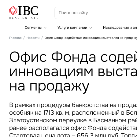
З
Сегменты
Услуги компании
Исследования и ан
Офисная недвижимость
Инвестиции
Главная
Новости
Офис Фонда содействия инновациям выставлен на продаж
Складская недвижимость
Земельные активы и девелопмент
Инвестиционные активы
Брокеридж
Офис Фонда соде
Офисная недвижимость
Складская недвижимость
инновациям выст
Торговая недвижимость
Стратегический консалтинг
Это о
Исследования и аналитика
на продажу
Введе
Оценка
Управление проектами строительства
В рамках процедуры банкротства на прод
особняк на 1713 кв. м, расположенный в Б
Златоустинском переулке в Басманном ра
ранее располагался офис Фонда содейств
Это о
Стартовая цена лота – 656,3 млн руб. Тор
Введе