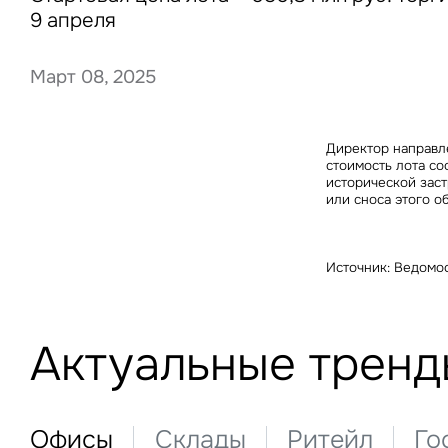
9 апреля
Март 08, 2025
Нажима
данны
Директор направле
стоимость лота со
исторической заст
или сноса этого об
Источник: Ведомо
Актуальные тренд
Офисы
Склады
Ритейл
Го