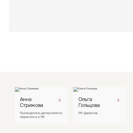
000 кв. м
Лидер рынка загородного отдыха в Московской
области LesArt Resort стал восьмым активом
компании
Анна
Ольга
Стрижова
Гольцова
Руководитель департамента
PR-Директор
маркетинга и PR