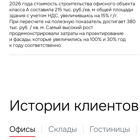
недвижимости за аналогичный период прошлого года
2026 года стоимость строительства офисного объекта
до 69 100 руб./кв. м. В условиях роста вакантного
З
класса А составила 215 тыс. руб./кв. м общей площади
предложения на складском рынке стабилизация затрат
здания с учетом НДС, увеличившись на 15% г/г.
на строительство будет способствовать дальнейшему
При пересчете на полезную показатель достигает 380
снижению ставок аренды
тыс. руб. / кв. м. Самый высокий рост
продемонстрировали затраты на проектирование
П
Подписатьс
и фасады, которые увеличились на 100% и 30% год
Заполните 
к году соответственно
Это о
Оста
Во
объе
Это о
Пр
Это обязательное поле
Это обязательное поле
Жа
Исследования и новости
Введен неверный формат
Это об
Предложения по аренде
Исследования и новости М
Ув
Невер
Это обязательное поле
Истории клиентов
Предложения о продаже
Исследования и новости С
Москва и Московская обла
Инвестиции
Москва
Об
Инвестиции
Нажим
Мероприятия
Санкт-Петербург
Торговые центры
и исп
Санкт-Петербург
Торговые центры
Склады
Это о
Офисы
Склады
Гостиницы
Алматы
Офисы
Подписаться
Нажима