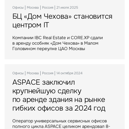
Офисы
Склады
Инвестиции
Москва
Москва
Москва
Россия
Россия
Россия
21 июля 2025
15 сентября 2025
29 сентября 2023
Оценка
БЦ «Дом Чехова» становится
Крупнейший российский
Торговые центры «МЕГА»
центром IT
маркетплейс расширяется
стали российским активом
Управление проектами строите
в Воронеже
Компании IBC Real Estate и CORE.XP сдали
IBC Real Estate выступила консультантом
в аренду особняк «Дом Чехова» в Малом
крупнейшей в истории рынка сделки
Крупнейший российский маркетплейс стал
Головином переулке ЦАО Москвы
по приобретению Группой Газпромбанк сети
арендатором логистического комплекса
торговых центров МЕГА в России
компании АЛС на юго-востоке Воронежа
Офисы
Москва
Россия
14 октября 2024
ASPACE заключил
Инвестиции
Москва
Россия
06 апреля 2023
Склады
Москва
Россия
10 июня 2025
крупнейшую сделку
Balchug Capital выкупил
ИП «РУСИЧ Холмогоры»
по аренде здания на рынке
у американских инвесторов
пополнился крупным
гибких офисов за 2024 год
один из крупнейших
арендатором
московских ТРЦ
Оператор универсальных сервисных офисов
полного цикла ASPACE целиком арендовал 8-
Крупнейший российский маркетплейс стал