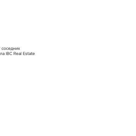
ных
т соседних
а IBC Real Estate