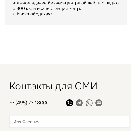
ТРЦ "Метрополис" общей площадью 205 тыс. кв.
этажное здание бизнес-центра общей площадью
арендатором склада в индустриальном парке
м. был построен девелопером Capital Partners
6 800 кв. м возле станции метро
«РУСИЧ Холмогоры» на северо-востоке Москвы
в 2009 году
«Новослободская».
Контакты для СМИ
+7 (495) 737 8000