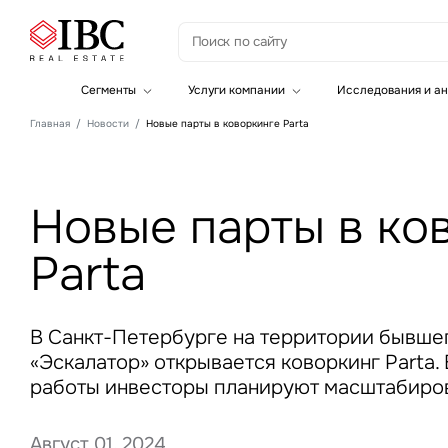
З
Сегменты
Услуги компании
Исследования и ан
Офисная недвижимость
Инвестиции
Главная
Новости
Новые парты в коворкинге Parta
Складская недвижимость
Земельные активы и девелопмент
Инвестиционные активы
Брокеридж
Офисная недвижимость
Складская недвижимость
Новые парты в ко
Торговая недвижимость
Стратегический консалтинг
Это о
Исследования и аналитика
Parta
Введе
Оценка
Управление проектами строительства
В Санкт-Петербурге на территории бывше
«Эскалатор» открывается коворкинг Parta.
работы инвесторы планируют масштабиро
Это о
Август 01, 2024
Введе