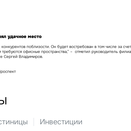
Сейчас
По времени
Отправить
я на кнопку «Отправить», вы даете свое согласие на обработку и использование ваших
персональ
х
нял удачное место
 конкурентов поблизости. Он будет востребован в том числе за сче
м требуются офисные пространства,” – отметил
руководитель филиал
ге Сергей Владимиров.
Проспект
ы
стиницы
Инвестиции