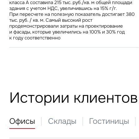
класса А составила 215 тыс. руб./кв. м общей площади
предложения на складском рынке стабилизация затрат
З
здания с учетом НДС, увеличившись на 15% г/г.
на строительство будет способствовать дальнейшему
При пересчете на полезную показатель достигает 380
снижению ставок аренды
тыс. руб. / кв. м. Самый высокий рост
продемонстрировали затраты на проектирование
П
и фасады, которые увеличились на 100% и 30% год
Подписатьс
Заполните 
к году соответственно
Это о
Оста
Во
объе
Это о
Пр
Это обязательное поле
Это обязательное поле
Жа
Исследования и новости
Введен неверный формат
Это об
Предложения по аренде
Исследования и новости М
Ув
Невер
Истории клиентов
Это обязательное поле
Предложения о продаже
Исследования и новости С
Москва и Московская обла
Инвестиции
Москва
Об
Инвестиции
Нажим
Мероприятия
Санкт-Петербург
Торговые центры
и исп
Санкт-Петербург
Торговые центры
Склады
Офисы
Склады
Гостиницы
Это о
Алматы
Офисы
Подписаться
Нажима
данны
Стрит-ритейл
Это обязательное поле