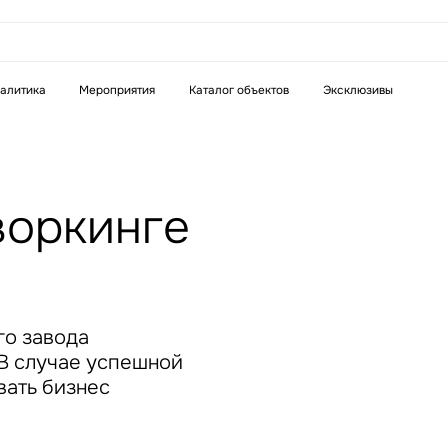
аказать звонок
алитика
Мероприятия
Каталог объектов
Эксклюзивы
Телефон
WhatsApp
Telegram
воркинге
бязательное поле
Это обязательное поле
н неверный формат
Введен неверный формат
го завода
 В случае успешной
вать бизнес
бязательное поле
н неверный формат