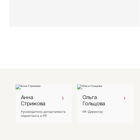
области LesArt Resort стал восьмым активом
компании
Анна
Ольга
Стрижова
Гольцова
Руководитель департамента
PR-Директор
маркетинга и PR