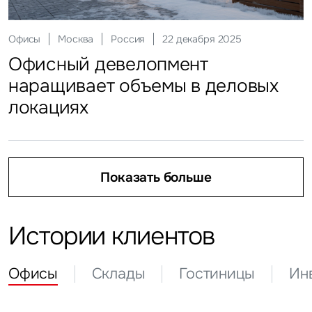
Склады
Москва
Россия
25 февраля 2026
Ритейл
Москва
Россия
03 апреля 2026
Офисы
Москва
Россия
22 декабря 2025
Регионы приросли складами
Инвестиции
Москва
Россия
21 апреля 2026
Кто продает на маркетплейсах
Офисный девелопмент
Гостиницы
Москва
Россия
19 мая 2026
Инвесторы присмотрелись
наращивает объемы в деловых
Гости столицы идут на неделю
к регионам
локациях
Показать больше
Показать больше
Показать больше
Показать больше
Показать больше
Истории клиентов
Офисы
Склады
Гостиницы
Ин