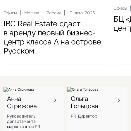
Склады
Актуальные
Москва
21 мая 2026
Россия
10 декабря 2025
Офисы
Инвести
29 сен
Офисы
Гостиницы
Инвестиции
Москва
Москва
Москва
Россия
Россия
Россия
10 июня 2026
18 ноября 2025
22 мая 2025
Склады
FFF group – новый резидент
«Солнце Москвы», ВДНХ
БЦ «
Торг
IBC Real Estate сдаст
Новый Crocus Fitness
Один из крупнейших
Кру
«Атлант-Парк»
цент
стал
в аренду первый бизнес-
Петровский парк откроется
гостиничных комплексов
марк
центр класса А на острове
в отеле Hyatt Regency
Подмосковья перешел
в Во
Русском
под управление компании
VIZANT
Анна
Ольга
Стрижова
Гольцова
Руководитель
PR-Директор
департамента
маркетинга и PR