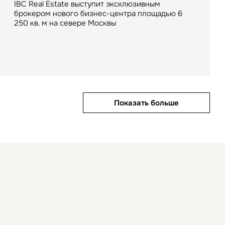
IBC Real Estate выступит эксклюзивным
брокером нового бизнес-центра площадью 6
Компания IBC Real Estate выступила
Бизнес-центр класса «А» «Пулково Скай»
250 кв. м на севере Москвы
консультантом крупнейшей за последние три
является премиальным объектом с общей
года сделки на рынке аренды складских
площадью 76 тыс. кв. м.
помещений в fashion-сегменте
Показать больше
Показать больше
Показать больше