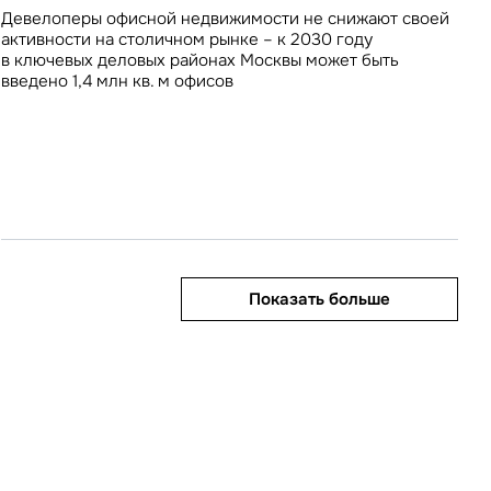
инвестиционных вложений в недвижимость на 20% год
расположены в регионах
на OZON и Wildberries составляет 5% и 9%
Девелоперы офисной недвижимости не снижают своей
к году, тогда как доля регионов, напротив,
соответственно
активности на столичном рынке – к 2030 году
приблизилась к максимальному за всю историю рынка
в ключевых деловых районах Москвы может быть
значению
введено 1,4 млн кв. м офисов
Показать больше
Показать больше
Показать больше
Показать больше
Показать больше
править
у «Отправить», вы даете свое
ете свое согласие