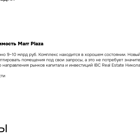
Сейчас
По времени
Отправить
я на кнопку «Отправить», вы даете свое согласие на обработку и использование ваших
персональ
х
мость Marr Plaza
но 9–10 млрд руб. Комплекс находится в хорошем состоянии. Новы
птировать помещения под свои запросы, а это не потребует значит
 направления рынков капитала и инвестиций IBC Real Estate Никол
сти
ы