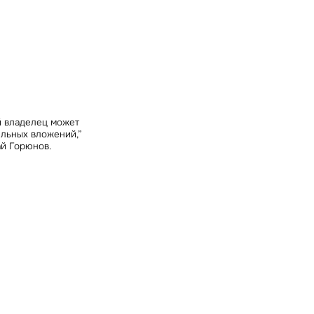
ных
й владелец может
ельных вложений,”
ай Горюнов
.