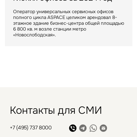
арендатором
московских ТРЦ
Оператор универсальных сервисных офисов
полного цикла ASPACE целиком арендовал 8-
Крупнейший российский маркетплейс стал
ТРЦ "Метрополис" общей площадью 205 тыс. кв.
этажное здание бизнес-центра общей площадью
арендатором склада в индустриальном парке
м. был построен девелопером Capital Partners
6 800 кв. м возле станции метро
«РУСИЧ Холмогоры» на северо-востоке Москвы
в 2009 году
«Новослободская».
Контакты для СМИ
+7 (495) 737 8000