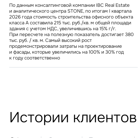
ее один раз в неделю и чаще
увеличилась на 28 млрд руб., а объем недвижимости –
прирост в 10%
По данным консалтинговой компании IBC Real Estate
Стоимость строительства складов в Центральном
на 163 тыс. кв. м, против 44 млрд руб. и 563 тыс. кв. м
и аналитического центра STONE, по итогам I квартала
федеральном округе за год увеличилась всего на 1,9% –
недвижимости за аналогичный период прошлого года
З
2026 года стоимость строительства офисного объекта
до 69 100 руб./кв. м. В условиях роста вакантного
класса А составила 215 тыс. руб./кв. м общей площади
предложения на складском рынке стабилизация затрат
здания с учетом НДС, увеличившись на 15% г/г.
на строительство будет способствовать дальнейшему
При пересчете на полезную показатель достигает 380
снижению ставок аренды
тыс. руб. / кв. м. Самый высокий рост
П
Подписатьс
продемонстрировали затраты на проектирование
Заполните 
и фасады, которые увеличились на 100% и 30% год
Это о
к году соответственно
Оста
Во
объе
Это о
Пр
Это обязательное поле
Это обязательное поле
Жа
Исследования и новости
Введен неверный формат
Это об
Предложения по аренде
Исследования и новости М
Ув
Невер
Это обязательное поле
Предложения о продаже
Исследования и новости С
Москва и Московская обла
Инвестиции
Москва
Об
Истории клиентов
Инвестиции
Нажим
Мероприятия
Санкт-Петербург
Торговые центры
и исп
Санкт-Петербург
Торговые центры
Склады
Это о
Алматы
Офисы