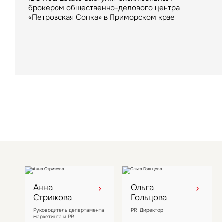
в логистическом комплексе «Атлант-Парк»
VIZANT
брокером общественно-делового центра
фитнес-оператор премиум-класса – Crocus
в Подмосковье
«Петровская Сопка» в Приморском крае
Fitness арендовал в отеле помещение более 2
000 кв. м
Лидер рынка загородного отдыха в Московской
области LesArt Resort стал восьмым активом
компании
Анна
Ольга
Стрижова
Гольцова
Руководитель департамента
PR-Директор
маркетинга и PR