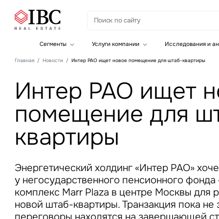
З
Сегменты
Услуги компании
Исследования и ан
Офисная недвижимость
Инвестиции
Главная
Новости
Интер РАО ищет новое помещение для штаб-квартиры
Складская недвижимость
Земельные активы и девелопмент
Инвестиционные активы
Брокеридж
Интер РАО ищет н
Офисная недвижимость
Складская недвижимость
помещение для ш
Торговая недвижимость
Стратегический консалтинг
Это о
Исследования и аналитика
квартиры
Введе
Оценка
Управление проектами строительства
Энергетический холдинг «Интер РАО» хоче
у негосударственного пенсионного фонда
комплекс Marr Plaza в центре Москвы для
новой штаб-квартиры. Транзакция пока не 
Это о
переговоры находятся на завершающей с
Введе