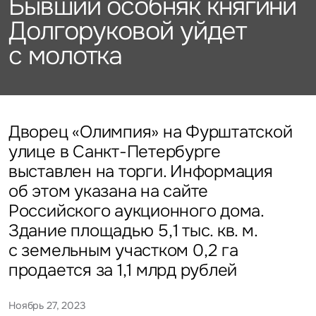
Бывший особняк княгини
Подписаться
Каталог объектов
Алматы
данных
Брокеридж
Стратегический консалтинг
Офисы
Долгоруковой уйдет
Исследования и аналитика
Нажимая на кнопку
с молотка
«Отправить», вы даете свое
Стрит-ритейл
Оценка
Эксклюзивы
Стратегический консалтинг
согласие на обработку
Управление проектами строительства
и использование ваших
Отели
Это обязательное поле
персональных данных
Это обязательное поле
Исследования и аналитика
Введен неверный формат
О нас
Сейчас
По времени
Дворец «Олимпия» на Фурштатской
улице в Санкт-Петербурге
Это обязательное поле
Оценка
Новости
выставлен на торги. Информация
Отправить
Отправить
об этом указана на сайте
Управление проектами
Российского аукционного дома.
Карьера
строительства
Нажимая на кнопку «Отправить», вы даете свое согласие
Нажимая на кнопку «Отправить», вы даете свое
на обработку и использование ваших
персональных данных
согласие на обработку и использование ваших
Здание площадью 5,1 тыс. кв. м.
персональных данных
с земельным участком 0,2 га
Контакты
продается за 1,1 млрд рублей
Ноябрь 27, 2023