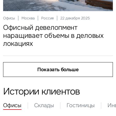
Склады
Москва
Россия
25 февраля 2026
Ритейл
Москва
Россия
03 апреля 2026
Офисы
Москва
Россия
22 декабря 2025
Регионы приросли складами
Инвестиции
Москва
Россия
21 апреля 2026
Кто продает на маркетплейсах
Офисный девелопмент
Гостиницы
Москва
Россия
19 мая 2026
Инвесторы присмотрелись
наращивает объемы в деловых
Гости столицы идут на неделю
к регионам
локациях
Показать больше
Показать больше
Показать больше
Показать больше
Показать больше
Истории клиентов
Офисы
Склады
Гостиницы
Ин