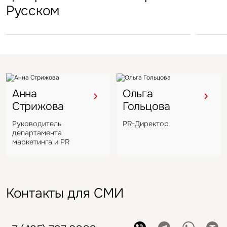
Русском
под управление компании
VIZANT
Анна
Ольга
Стрижова
Гольцова
Руководитель
PR-Директор
департамента
маркетинга и PR
Контакты для СМИ