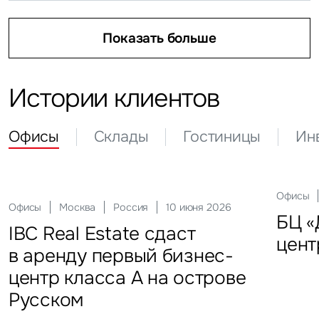
Показать больше
Показать больше
Показать больше
Истории клиентов
Офисы
Склады
Гостиницы
Ин
Склады
Актуальные
Москва
21 мая 2026
Россия
10 декабря 2025
Офисы
Инвести
29 сен
Офисы
Гостиницы
Инвестиции
Москва
Москва
Москва
Россия
Россия
Россия
10 июня 2026
18 ноября 2025
22 мая 2025
Склады
FFF group – новый резидент
«Солнце Москвы», ВДНХ
БЦ «
Торг
IBC Real Estate сдаст
Новый Crocus Fitness
Один из крупнейших
Кру
«Атлант-Парк»
цент
стал
в аренду первый бизнес-
Петровский парк откроется
гостиничных комплексов
марк
центр класса А на острове
в отеле Hyatt Regency
Подмосковья перешел
в Во
Русском
под управление компании