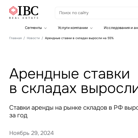
З
Сегменты
Услуги компании
Исследования и ан
Офисная недвижимость
Инвестиции
Главная
Новости
Арендные ставки в складах выросли на 55%
Складская недвижимость
Земельные активы и девелопмент
Инвестиционные активы
Брокеридж
Офисная недвижимость
Складская недвижимость
Торговая недвижимость
Арендные ставки
Стратегический консалтинг
Это о
Исследования и аналитика
Введе
в складах выросл
Оценка
Управление проектами строительства
Ставки аренды на рынке складов в РФ выр
за год
Ноябрь 29, 2024
Это о
Введе