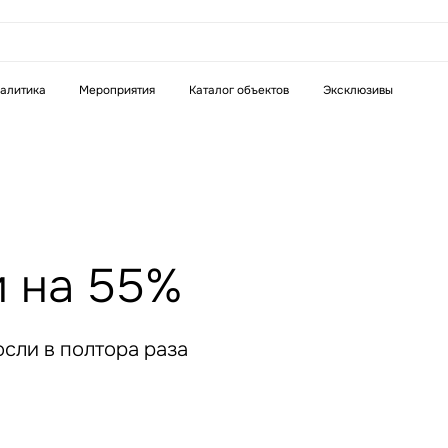
аказать звонок
алитика
Мероприятия
Каталог объектов
Эксклюзивы
Телефон
WhatsApp
Telegram
бязательное поле
Это обязательное поле
н неверный формат
Введен неверный формат
и на 55%
осли в полтора раза
бязательное поле
н неверный формат