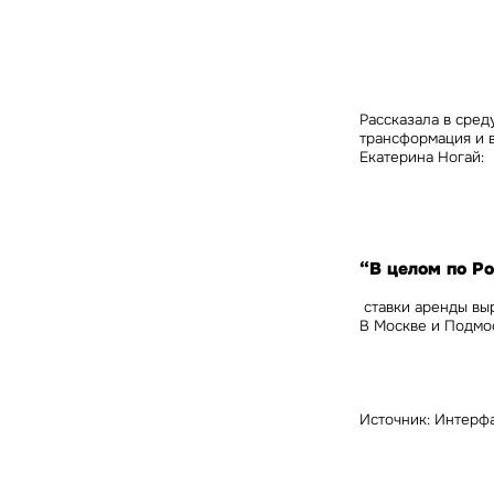
Нажима
Рассказала в сред
данны
трансформация и в
Екатерина Ногай:
“В целом по Ро
ставки аренды выро
В Москве и Подмоск
Источник: Интерф