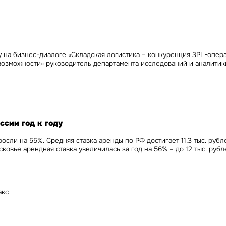
Сейчас
По времени
Отправить
я на кнопку «Отправить», вы даете свое согласие на обработку и использование ваших
персональ
у на бизнес-диалоге «Складская логистика – конкуренция 3PL-опера
х
озможности» руководитель департамента исследований и аналитики 
ссии год к году
сли на 55%. Средняя ставка аренды по РФ достигает 11,3 тыс. рублей
овье арендная ставка увеличилась за год на 56% – до 12 тыс. рублей
акс