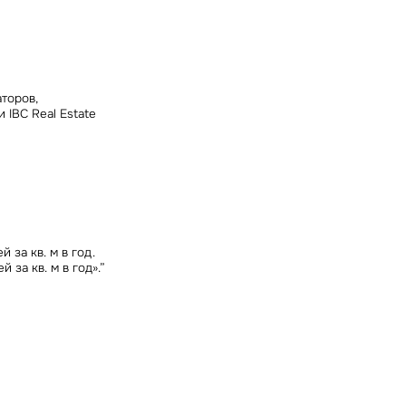
ных
торов,
IBC Real Estate
 за кв. м в год.
 за кв. м в год».”