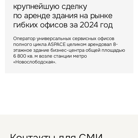
Склады
Москва
Россия
10 июня 2025
крупнейшую сделку
Balchug Capital выкупил
ИП «РУСИЧ Холмогоры»
по аренде здания на рынке
у американских инвесторов
пополнился крупным
гибких офисов за 2024 год
один из крупнейших
арендатором
московских ТРЦ
Оператор универсальных сервисных офисов
полного цикла ASPACE целиком арендовал 8-
Крупнейший российский маркетплейс стал
ТРЦ "Метрополис" общей площадью 205 тыс. кв.
этажное здание бизнес-центра общей площадью
арендатором склада в индустриальном парке
м. был построен девелопером Capital Partners
6 800 кв. м возле станции метро
«РУСИЧ Холмогоры» на северо-востоке Москвы
в 2009 году
«Новослободская».
Контакты для СМИ