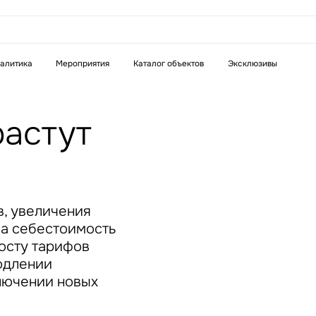
аказать звонок
алитика
Мероприятия
Каталог объектов
Эксклюзивы
Телефон
WhatsApp
Telegram
астут
бязательное поле
Это обязательное поле
н неверный формат
Введен неверный формат
в, увеличения
ла себестоимость
росту тарифов
одлении
лючении новых
бязательное поле
н неверный формат