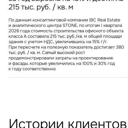
По итогам I полугодия 2026 года средняя цена
215 тыс. руб. / кв. м
остановила рост
на номер в Москве снизилась на 6% г/г, тогда как
86% россиян покупают готовую еду, 36% приобретают
В I квартале 2026 года СЧА розничных ЗПИФ
в аналогичном периоде годом ранее демонстрировала
ее один раз в неделю и чаще
увеличилась на 28 млрд руб., а объем недвижимости –
прирост в 10%
По данным консалтинговой компании IBC Real Estate
Стоимость строительства складов в Центральном
З
на 163 тыс. кв. м, против 44 млрд руб. и 563 тыс. кв. м
и аналитического центра STONE, по итогам I квартала
федеральном округе за год увеличилась всего на 1,9% –
недвижимости за аналогичный период прошлого года
2026 года стоимость строительства офисного объекта
до 69 100 руб./кв. м. В условиях роста вакантного
класса А составила 215 тыс. руб./кв. м общей площади
предложения на складском рынке стабилизация затрат
здания с учетом НДС, увеличившись на 15% г/г.
на строительство будет способствовать дальнейшему
П
При пересчете на полезную показатель достигает 380
снижению ставок аренды
Подписатьс
Заполните 
тыс. руб. / кв. м. Самый высокий рост
продемонстрировали затраты на проектирование
Это о
Оста
Во
и фасады, которые увеличились на 100% и 30% год
объе
к году соответственно
Это о
Пр
Это обязательное поле
Это обязательное поле
Жа
Исследования и новости
Введен неверный формат
Это об
Предложения по аренде
Исследования и новости М
Ув
Невер
Это обязательное поле
Предложения о продаже
Исследования и новости С
Москва и Московская обла
Инвестиции
Москва
Об
Инвестиции
Нажим
Мероприятия
Санкт-Петербург
Торговые центры
и исп
Истории клиентов
Санкт-Петербург
Торговые центры
Склады
Это о