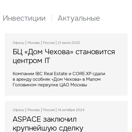
Отправить
Стратегический консалтинг
Нажимая на кнопк
Нажимая на кнопку «Отправить», вы да
согласие на обра
на обработку и использование ваших 
я на кнопку «Отправить», вы даете свое согласие на обработку и использование ваших персональ
персональных да
х
персональных данных
Исследования и аналитика
Инвестиции
Актуальные
Оценка
Управление проектами строите
Офисы
Склады
Инвестиции
Москва
Москва
Москва
Россия
Россия
Россия
21 июля 2025
15 сентября 2025
29 сентября 2023
БЦ «Дом Чехова» становится
Крупнейший российский
Торговые центры «МЕГА»
центром IT
маркетплейс расширяется
стали российским активом
в Воронеже
Компании IBC Real Estate и CORE.XP сдали
IBC Real Estate выступила консультантом
в аренду особняк «Дом Чехова» в Малом
крупнейшей в истории рынка сделки
Крупнейший российский маркетплейс стал
Головином переулке ЦАО Москвы
по приобретению Группой Газпромбанк сети
арендатором логистического комплекса
торговых центров МЕГА в России
компании АЛС на юго-востоке Воронежа
Офисы
Москва
Россия
14 октября 2024
ASPACE заключил
Инвестиции
Москва
Россия
06 апреля 2023
Склады
Москва
Россия
10 июня 2025
крупнейшую сделку
Balchug Capital выкупил