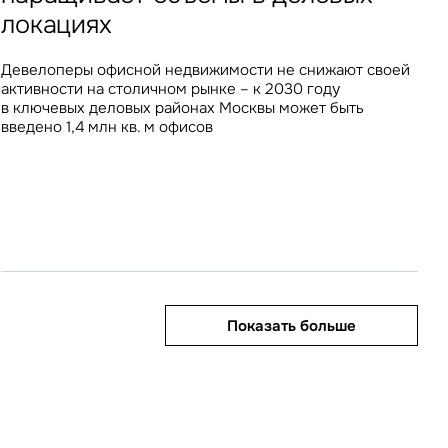
Топ-10 крупнейших складских объектов, введенных
Команда IBC Real Estate сформировала топ-10
За 7 лет, с 2018 года, продолжительность проживания
локациях
в эксплуатацию в 2025 году, составили пятую часть
продавцов, лидирующих по объему продаж на двух
туристов в столичных КСР увеличилась почти вдвое –
В I квартале Москва показала снижение объема
от всего объема ввода по России, причем 8 из 10
крупнейших онлайн-платформах – доля их продаж
на 78%, с 3 до 5,3 дней
инвестиционных вложений в недвижимость на 20% год
расположены в регионах
на OZON и Wildberries составляет 5% и 9%
Девелоперы офисной недвижимости не снижают своей
к году, тогда как доля регионов, напротив,
соответственно
активности на столичном рынке – к 2030 году
приблизилась к максимальному за всю историю рынка
в ключевых деловых районах Москвы может быть
значению
введено 1,4 млн кв. м офисов
Показать больше
Показать больше
Показать больше
Показать больше
Показать больше
править