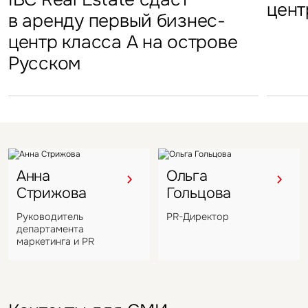
«Атлант-Парк»
цент
стал
в аренду первый бизнес-
Петровский парк откроется
гостиничных комплексов
марк
центр класса А на острове
в отеле Hyatt Regency
Подмосковья перешел
в Во
Русском
под управление компании
VIZANT
Анна
Ольга
Стрижова
Гольцова
Руководитель
PR-Директор
департамента
маркетинга и PR