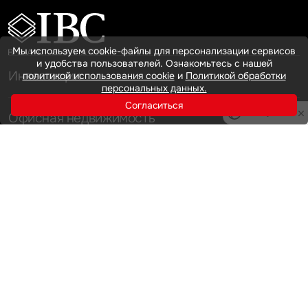
Мы используем cookie-файлы для персонализации сервисов
и удобства пользователей. Ознакомьтесь с нашей
Инвестиции
политикой использования cookie
и
Политикой обработки
персональных данных.
Согласиться
Privacy notice
Офисная недвижимость
Аренда
Продажа
Индустриальная недвижимость
Аренда
Продажа
Услуги
Инвестиции
Земельные активы и девелопмент
Брокеридж
О нас
Офисная недвижимость