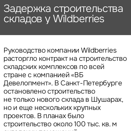
Подписаться
Каталог объектов
Задержка строительства
Алматы
данных
Брокеридж
Стратегический консалтинг
Офисы
складов у Wildberries
Исследования и аналитика
Нажимая на кнопку
«Отправить», вы даете свое
Стрит-ритейл
Оценка
Эксклюзивы
Стратегический консалтинг
согласие на обработку
Управление проектами строительства
и использование ваших
Отели
Это обязательное поле
персональных данных
Это обязательное поле
Исследования и аналитика
Введен неверный формат
О нас
Сейчас
По времени
Руководство компании Wildberries
расторгло контракт на строительство
Это обязательное поле
Оценка
складских комплексов по всей
Новости
Отправить
Отправить
стране с компанией «ВБ
Управление проектами
Девелопмент». В Санкт-Петербурге
Карьера
строительства
Нажимая на кнопку «Отправить», вы даете свое согласие
Нажимая на кнопку «Отправить», вы даете свое
остановлено строительство
на обработку и использование ваших
персональных данных
согласие на обработку и использование ваших
не только нового склада в Шушарах,
персональных данных
но и еще нескольких крупных
Контакты
проектов. В планах было
строительство около 100 тыс. кв. м