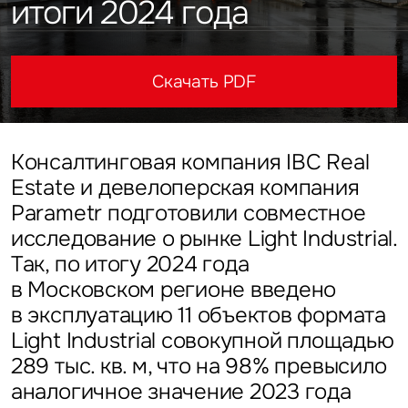
итоги 2024 года
Подписаться
Каталог объектов
Алматы
данных
Брокеридж
Стратегический консалтинг
Офисы
Исследования и аналитика
Нажимая на кнопку
«Отправить», вы даете свое
Стрит-ритейл
Оценка
Эксклюзивы
Скачать PDF
Стратегический консалтинг
согласие на обработку
Управление проектами строительства
и использование ваших
Отели
Это обязательное поле
персональных данных
Это обязательное поле
Исследования и аналитика
Введен неверный формат
О нас
Сейчас
По времени
Консалтинговая компания IBC Real
Estate и девелоперская компания
Это обязательное поле
Оценка
Новости
Parametr подготовили совместное
Отправить
Отправить
исследование о рынке Light Industrial.
Управление проектами
Так, по итогу 2024 года
Карьера
строительства
Нажимая на кнопку «Отправить», вы даете свое согласие
Нажимая на кнопку «Отправить», вы даете свое
в Московском регионе введено
на обработку и использование ваших
персональных данных
согласие на обработку и использование ваших
персональных данных
в эксплуатацию 11 объектов формата
Light Industrial совокупной площадью
Контакты
289 тыс. кв. м, что на 98% превысило
аналогичное значение 2023 года