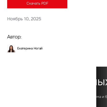
Скачать PDF
Ноябрь 10, 2025
Нажима
данны
Автор:
Екатерина Ногай
Платформа данны
Первая в России цифровая аналитическая платформа и 
о рынке коммерческой недвижимости