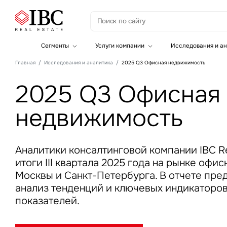
З
Сегменты
Услуги компании
Исследования и ан
Офисная недвижимость
Инвестиции
Главная
Исследования и аналитика
2025 Q3 Офисная недвижимость
Складская недвижимость
Земельные активы и девелопмент
Инвестиционные активы
Брокеридж
2025 Q3 Офисная
Офисная недвижимость
Складская недвижимость
недвижимость
Торговая недвижимость
Стратегический консалтинг
Это о
Исследования и аналитика
Введе
Оценка
Управление проектами строительства
Аналитики консалтинговой компании IBC Re
итоги III квартала 2025 года на рынке оф
Москвы и Санкт-Петербурга. В отчете пр
анализ тенденций и ключевых индикаторов
показателей.
Это о
Введе