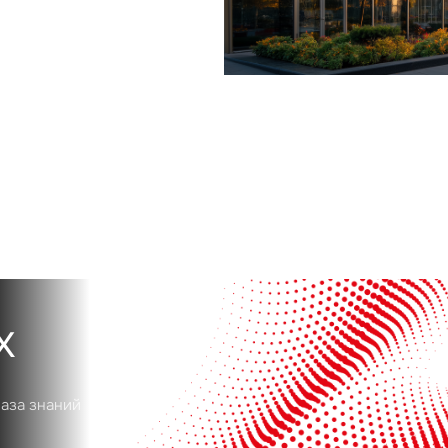
Сейчас
По времени
Отправить
я на кнопку «Отправить», вы даете свое согласие на обработку и использование ваших
персональ
х
х
база знаний