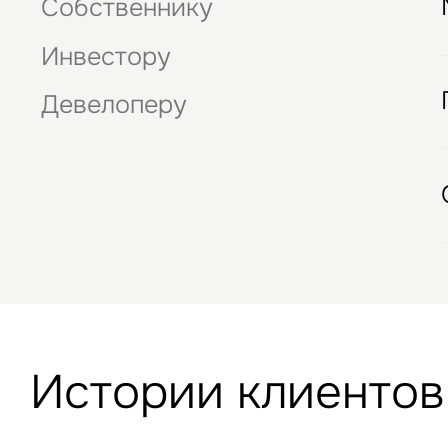
Собственнику
данны
Стрит-ритейл
Это обязательное поле
Отели
Инвестору
Девелоперу
Истории клиентов