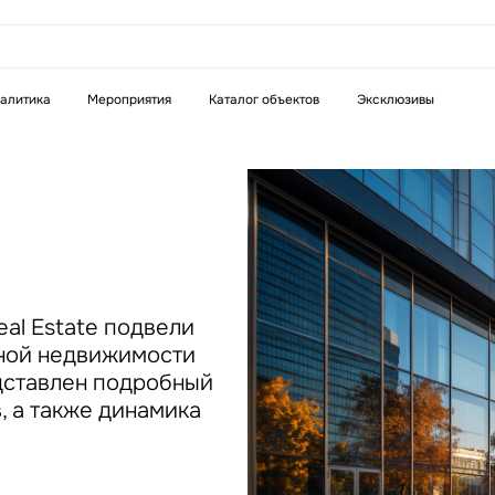
аказать звонок
алитика
Мероприятия
Каталог объектов
Эксклюзивы
Телефон
WhatsApp
Telegram
бязательное поле
Это обязательное поле
н неверный формат
Введен неверный формат
al Estate подвели
исной недвижимости
едставлен подробный
, а также динамика
бязательное поле
н неверный формат