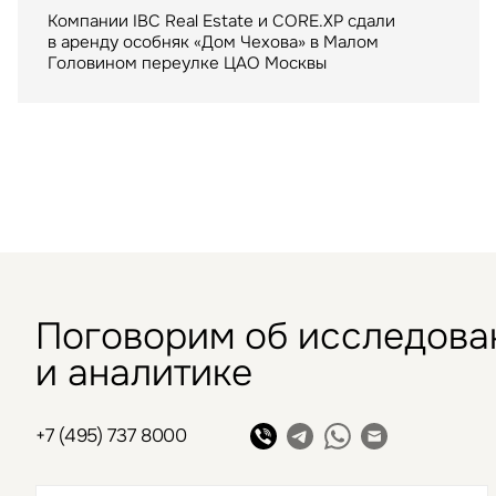
Казахстана
один из крупнейших
Компании IBC Real Estate и CORE.XP сдали
московских ТРЦ
в аренду особняк «Дом Чехова» в Малом
Компания IBC Real Estate выступила
Головином переулке ЦАО Москвы
консультантом сделки по аренде в Шымкенте
ТРЦ "Метрополис" общей площадью 205 тыс. кв.
складского помещения для крупнейшего
м. был построен девелопером Capital Partners
маркетплейса
в 2009 году
Поговорим об исследова
и аналитике
+7 (495) 737 8000