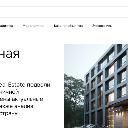
аказать звонок
алитика
Мероприятия
Каталог объектов
Эксклюзивы
Телефон
WhatsApp
Telegram
ная
бязательное поле
Это обязательное поле
н неверный формат
Введен неверный формат
al Estate подвели
иничной
лены актуальные
также анализ
страны.
бязательное поле
н неверный формат