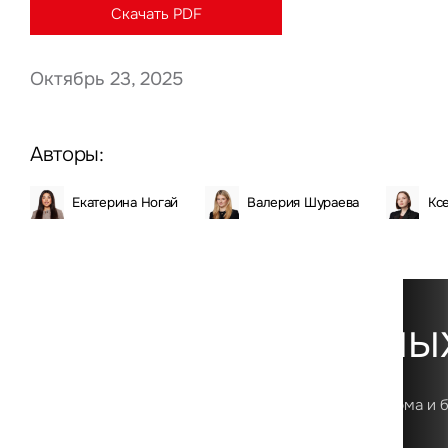
Скачать PDF
Октябрь 23, 2025
Нажима
данны
Авторы:
Екатерина Ногай
Валерия Шураева
Кс
Платформа данны
Первая в России цифровая аналитическая платформа и 
о рынке коммерческой недвижимости