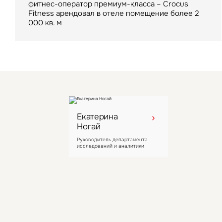
VIZANT
фитнес-оператор премиум-класса – Crocus
6-этажного здания на острове Балчуг
для клиента в условиях дефицитного рынка
Fitness арендовал в отеле помещение более 2
000 кв. м
Лидер рынка загородного отдыха в Московской
области LesArt Resort стал восьмым активом
компании
Екатерина
Ногай
Руководитель департамента
исследований и аналитики