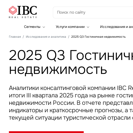
З
Сегменты
Услуги компании
Исследования и ан
Офисная недвижимость
Инвестиции
Главная
Исследования и аналитика
2025 Q3 Гостиничная недвижимость
Складская недвижимость
Земельные активы и девелопмент
Инвестиционные активы
Брокеридж
2025 Q3 Гостинич
Офисная недвижимость
Складская недвижимость
недвижимость
Торговая недвижимость
Стратегический консалтинг
Это о
Исследования и аналитика
Введе
Оценка
Управление проектами строительства
Аналитики консалтинговой компании IBC Re
итоги III квартала 2025 года на рынке гост
недвижимости России. В отчете представ
индикаторы и краткосрочные прогнозы, а 
текущей ситуации туристической отрасли 
Это о
Введе