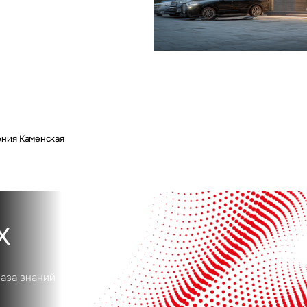
Сейчас
По времени
Отправить
я на кнопку «Отправить», вы даете свое согласие на обработку и использование ваших
персональ
х
ения Каменская
х
база знаний