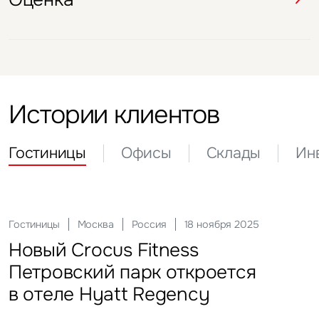
Истории клиентов
Гостиницы
Офисы
Склады
Ин
Актуальные
21 мая 2026
Офисы
Склады
Инвести
29 сен
Гостиницы
Инвестиции
Москва
Москва
Россия
Россия
18 ноября 2025
22 мая 2025
«Солнце Москвы», ВДНХ
Комп
FFF 
Торг
Новый Crocus Fitness
Один из крупнейших
арен
«Атл
стал
Петровский парк откроется
гостиничных комплексов
в отеле Hyatt Regency
Подмосковья перешел
под управление компании