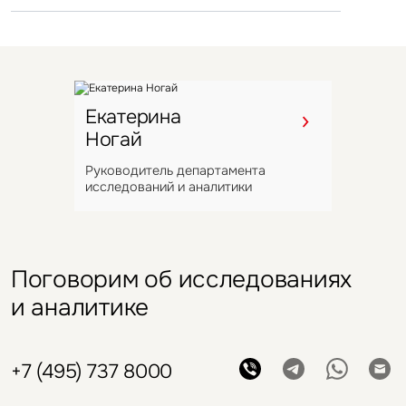
VIZANT
Офисы
Склады
Москва
Санкт-Петербург
Россия
Россия
14 сентября 2021
25 ноября 2021
СберМаркет арендовал flex-
«Марвел-Логистика»
офис во флагманском
Екатерина
арендовала 8,5 тыс. кв. м
Ногай
проекте Space 1
в Шушарах
Руководитель департамента
исследований и аналитики
Поговорим об исследованиях
и аналитике
+7 (495) 737 8000