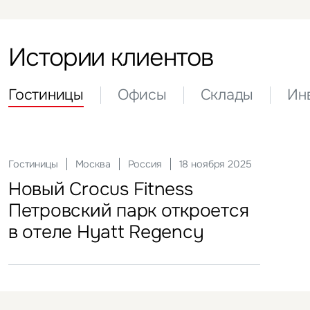
Истории клиентов
Гостиницы
Офисы
Склады
Ин
Актуальные
21 мая 2026
Офисы
Склады
Инвести
29 сен
Гостиницы
Инвестиции
Москва
Москва
Россия
Россия
18 ноября 2025
22 мая 2025
«Солнце Москвы», ВДНХ
Комп
FFF 
Торг
Новый Crocus Fitness
Один из крупнейших
арен
«Атл
стал
Петровский парк откроется
гостиничных комплексов
в отеле Hyatt Regency
Подмосковья перешел
под управление компании
VIZANT
Офисы
Склады
Москва
Санкт-Петербург
Россия
Россия
14 сентября 2021
25 ноября 2021