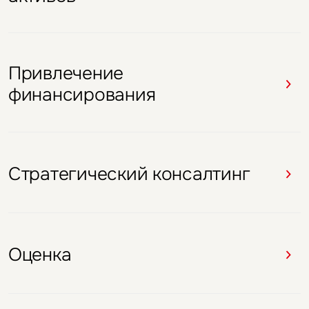
Привлечение
Брокеридж
Брокеридж
Брокеридж
Брокеридж
финансирования
Оценка
Стратегический консалтинг
Оценка
Оценка
Стратегический консалтинг
Оценка
Оценка