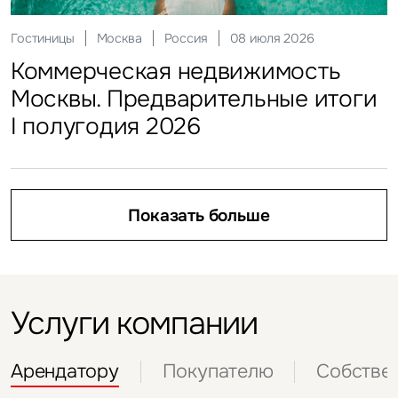
Отправить
в недвижимость
2026 Q1 Стоимость
Гостиницы
Москва
Россия
08 июля 2026
строительства. Складская
Нажимая на кнопку «Отправить», вы даете свое согласие
Коммерческая недвижимость
на обработку и использование ваших персональных данных
Показать больше
недвижимость
Показать больше
персональных данных
Москвы. Предварительные итоги
Показать больше
I полугодия 2026
Показать больше
Показать больше
Услуги компании
Арендатору
Покупателю
Собстве