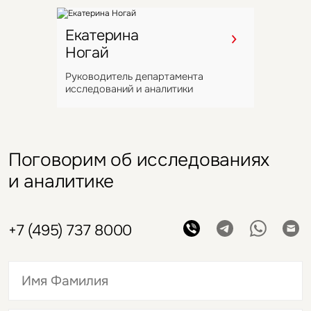
СберМаркет арендовал flex-
«Марвел-Логистика»
офис во флагманском
Екатерина
арендовала 8,5 тыс. кв. м
Ногай
проекте Space 1
в Шушарах
Руководитель департамента
исследований и аналитики
Поговорим об исследованиях
и аналитике
+7 (495) 737 8000