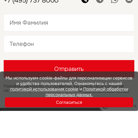
+7 (495) 737 8000
Это обязательное поле
Это обязательное поле
Отправить
Мы используем cookie-файлы для персонализации сервисов
и удобства пользователей. Ознакомьтесь с нашей
Нажимая на кнопку «Отправить», вы даете свое согласие
политикой использования cookie
и
Политикой обработки
на обработку и использование ваших
персональных данных
персональных данных.
Согласиться
Privacy notice