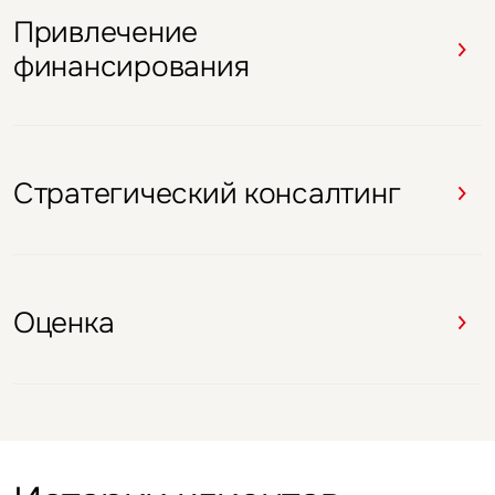
Привлечение
Брокеридж
Брокеридж
Брокеридж
Брокеридж
финансирования
Оценка
Стратегический консалтинг
Оценка
Оценка
Стратегический консалтинг
Оценка
Оценка