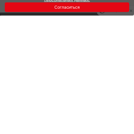
Согласиться
Privacy notice
Инвестиции
Офисная недвижимость
Аренда
Продажа
Индустриальная недвижимость
Аренда
Продажа
Услуги
Инвестиции
Земельные активы и девелопмент