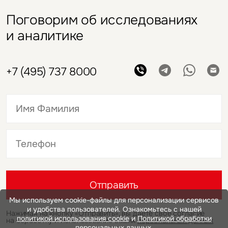
Поговорим об исследованиях
и аналитике
+7 (495) 737 8000
Это обязательное поле
Это обязательное поле
Отправить
Мы используем cookie-файлы для персонализации сервисов
и удобства пользователей. Ознакомьтесь с нашей
Нажимая на кнопку «Отправить», вы даете свое согласие
политикой использования cookie
и
Политикой обработки
на обработку и использование ваших
персональных данных
персональных данных.