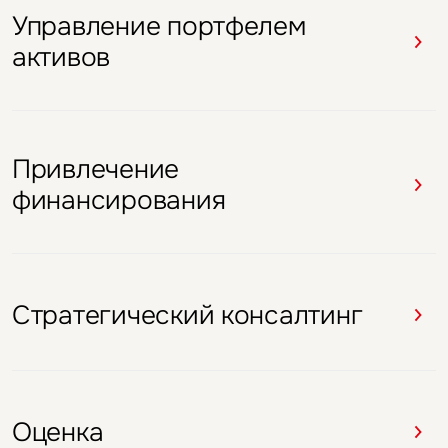
Управление портфелем
Привлечение
Стратегический консалтинг
Стратегический консалтинг
Стратегический консалтинг
активов
финансирования
Привлечение
Брокеридж
Брокеридж
Брокеридж
Брокеридж
финансирования
Оценка
Стратегический консалтинг
Оценка
Оценка
Стратегический консалтинг
Оценка
Оценка