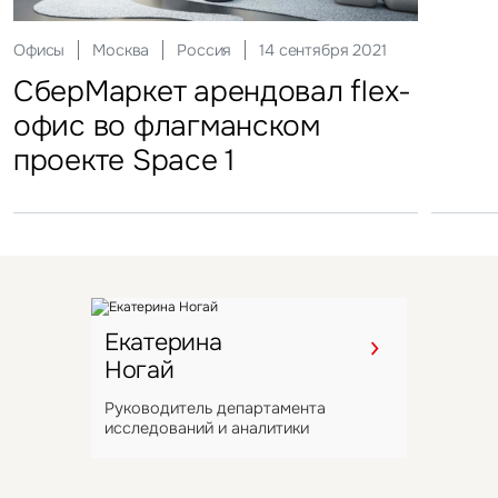
VIZANT
Офисы
Склады
Москва
Санкт-Петербург
Россия
Россия
14 сентября 2021
25 ноября 2021
СберМаркет арендовал flex-
«Марвел-Логистика»
офис во флагманском
арендовала 8,5 тыс. кв. м
проекте Space 1
в Шушарах
Екатерина
Ногай
Руководитель департамента
исследований и аналитики