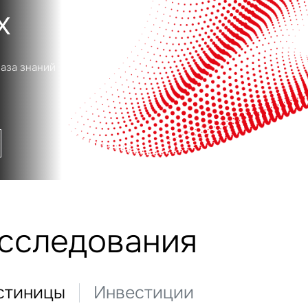
х
база знаний
исследования
стиницы
Инвестиции