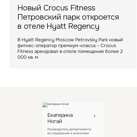
Новый Crocus Fitness
СберМаркет арендовал flex-
«Марвел-Логистика»
Один из крупнейших
«Солнце Москвы», ВДНХ
Петровский парк откроется
офис во флагманском
арендовала 8,5 тыс. кв. м
гостиничных комплексов
Оценка достижимых доходных показателей
в отеле Hyatt Regency
проекте Space 1
в Шушарах
Подмосковья перешел
колеса обозрения «Солнце Москвы», ВДНХ
под управление компании
В Hyatt Regency Moscow Petrovsky Park новый
Штаб-квартира разместится на верхних этажах
Команда IBC Real Estate нашла склад
VIZANT
фитнес-оператор премиум-класса – Crocus
6-этажного здания на острове Балчуг
для клиента в условиях дефицитного рынка
Fitness арендовал в отеле помещение более 2
000 кв. м
Лидер рынка загородного отдыха в Московской
области LesArt Resort стал восьмым активом
компании
Екатерина
Ногай
Руководитель департамента
исследований и аналитики