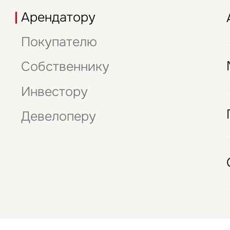
Офисы
Подписаться
Арендатору
Нажима
данны
Стрит-ритейл
Это обязательное поле
Покупателю
Отели
Собственнику
Инвестору
Девелоперу