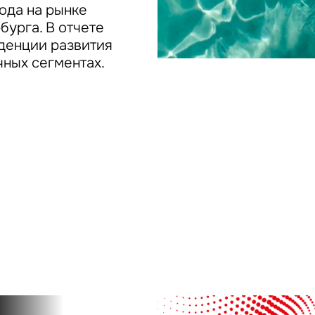
Сейчас
По времени
ода на рынке
урга. В отчете
денции развития
Отправить
чных сегментах.
я на кнопку «Отправить», вы даете свое согласие на обработку и использование ваших
персональ
х