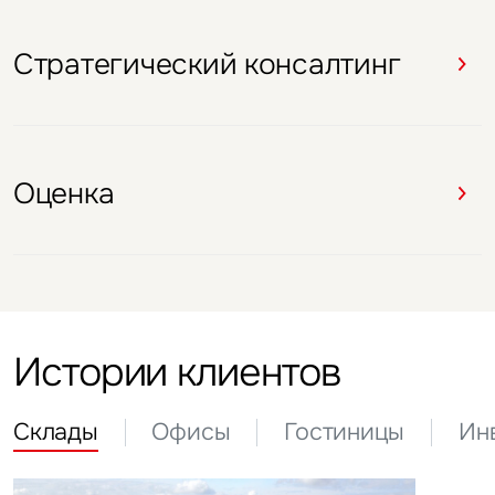
Оценка
Стратегический консалтинг
Оценка
Оценка
Стратегический консалтинг
Оценка
Оценка
Истории клиентов
Склады
Офисы
Гостиницы
Ин
Офисы
Москва
Россия
14 сентября 2021