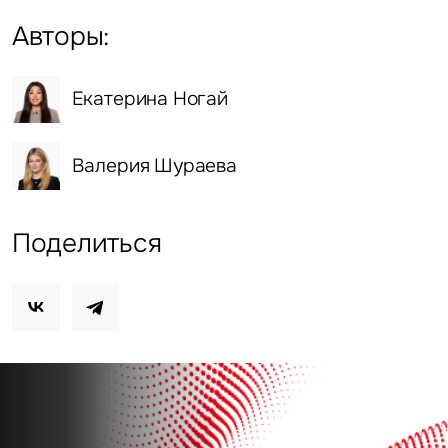
Авторы:
Екатерина Ногай
Валерия Шураева
Поделиться