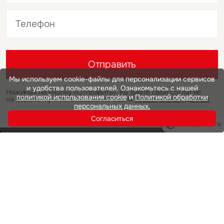
Это обязательное поле
Это обязательное поле
Отправить
Мы используем cookie-файлы для персонализации сервисов
и удобства пользователей. Ознакомьтесь с нашей
Нажимая на кнопку «Отправить», вы даете свое согласие
политикой использования cookie
и
Политикой обработки
на обработку и использование ваших
персональных данных
персональных данных.
Согласиться
Privacy notice
Инвестиции
Офисная недвижимость