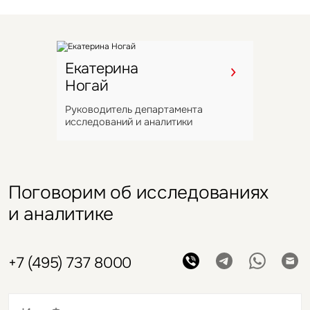
Офисы
Склады
Москва
Санкт-Петербург
Россия
Россия
14 сентября 2021
25 ноября 2021
СберМаркет арендовал flex-
«Марвел-Логистика»
офис во флагманском
Екатерина
арендовала 8,5 тыс. кв. м
Ногай
проекте Space 1
в Шушарах
Руководитель департамента
исследований и аналитики
Поговорим об исследованиях
и аналитике
+7 (495) 737 8000