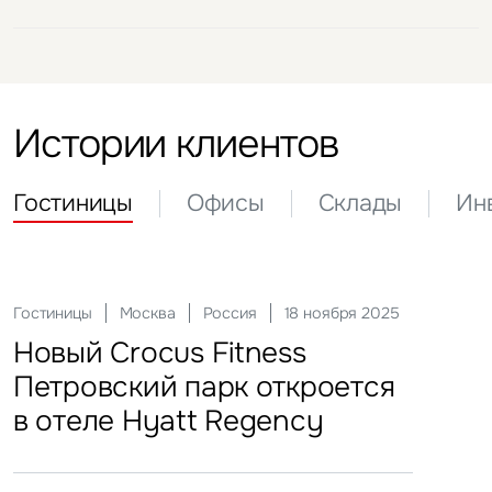
Истории клиентов
Гостиницы
Офисы
Склады
Ин
Актуальные
21 мая 2026
Офисы
Склады
Инвести
29 сен
Гостиницы
Инвестиции
Москва
Москва
Россия
Россия
18 ноября 2025
22 мая 2025
«Солнце Москвы», ВДНХ
Комп
FFF 
Торг
Новый Crocus Fitness
Один из крупнейших
арен
«Атл
стал
Петровский парк откроется
гостиничных комплексов
в отеле Hyatt Regency
Подмосковья перешел
под управление компании
VIZANT