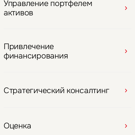
Управление портфелем
Привлечение
Стратегический консалтинг
Стратегический консалтинг
Стратегический консалтинг
активов
финансирования
Привлечение
Брокеридж
Брокеридж
Брокеридж
Брокеридж
финансирования
Оценка
Стратегический консалтинг
Оценка
Оценка
Стратегический консалтинг
Оценка
Оценка