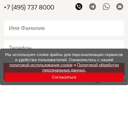
+7 (495) 737 8000
Это обязательное поле
Мы используем cookie-файлы для персонализации сервисов
и удобства пользователей. Ознакомьтесь с нашей
Это обязательное поле
политикой использования cookie
и
Политикой обработки
персональных данных.
Отправить
Согласиться
Privacy notice
Нажимая на кнопку «Отправить», вы даете свое согласие
на обработку и использование ваших
персональных данных