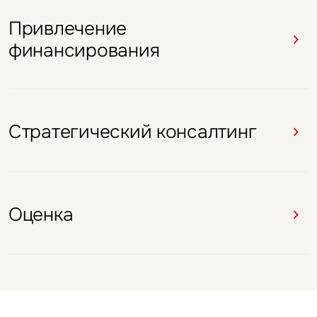
Привлечение
Брокеридж
Брокеридж
Брокеридж
Брокеридж
финансирования
Оценка
Стратегический консалтинг
Оценка
Оценка
Стратегический консалтинг
Оценка
Оценка