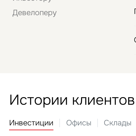
данны
Стрит-ритейл
Это обязательное поле
Девелоперу
Отели
Истории клиентов
Инвестиции
Офисы
Склады