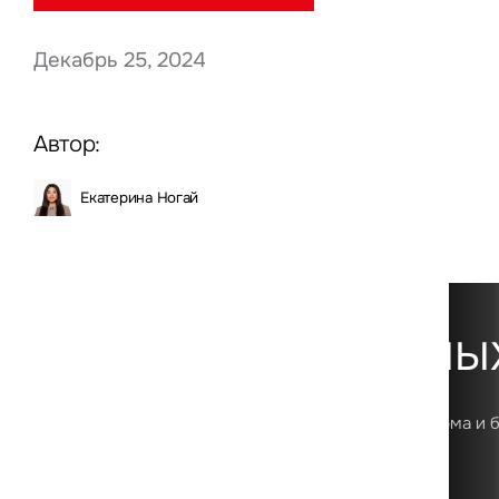
Декабрь 25, 2024
Нажима
данны
Автор:
Екатерина Ногай
Платформа данны
Первая в России цифровая аналитическая платформа и 
о рынке коммерческой недвижимости