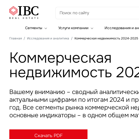
З
Сегменты
Услуги компании
Исследования и ан
Офисная недвижимость
Инвестиции
Главная
Исследования и аналитика
Коммерческая недвижимость 2024-2025
Складская недвижимость
Земельные активы и девелопмент
Инвестиционные активы
Брокеридж
Коммерческая
Офисная недвижимость
Складская недвижимость
недвижимость 20
Торговая недвижимость
Стратегический консалтинг
Это о
Исследования и аналитика
Введе
Оценка
Управление проектами строительства
Вашему вниманию – сводный аналитически
актуальными цифрами по итогам 2024 и пр
год. Все сегменты рынка коммерческой н
основные индикаторы – в одном общем ма
Это о
Скачать PDF
Введе