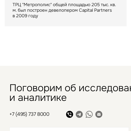
консультантом сделки по аренде в Шымкенте
ТРЦ "Метрополис" общей площадью 205 тыс. кв.
складского помещения для крупнейшего
м. был построен девелопером Capital Partners
маркетплейса
в 2009 году
Поговорим об исследова
и аналитике
+7 (495) 737 8000