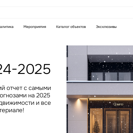
аказать звонок
алитика
Мероприятия
Каталог объектов
Эксклюзивы
Телефон
WhatsApp
Telegram
24-2025
бязательное поле
Это обязательное поле
н неверный формат
Введен неверный формат
й отчет с самыми
огнозами на 2025
едвижимости и все
териале!
бязательное поле
н неверный формат