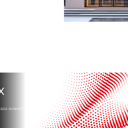
Сейчас
По времени
Отправить
я на кнопку «Отправить», вы даете свое согласие на обработку и использование ваших
персональ
х
х
база знаний