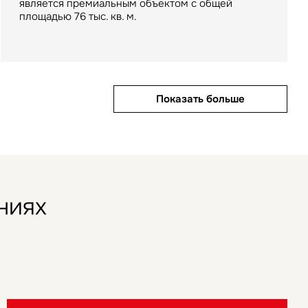
является премиальным объектом с общей
арендатором склада в индустриальном парке
площадью 76 тыс. кв. м.
«РУСИЧ Холмогоры» на северо-востоке Москвы
Показать больше
Показать больше
Показать больше
ниях