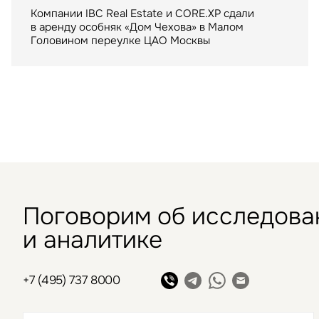
Казахстана
один из крупнейших
Компании IBC Real Estate и CORE.XP сдали
московских ТРЦ
в аренду особняк «Дом Чехова» в Малом
Компания IBC Real Estate выступила
Головином переулке ЦАО Москвы
консультантом сделки по аренде в Шымкенте
ТРЦ "Метрополис" общей площадью 205 тыс. кв.
складского помещения для крупнейшего
м. был построен девелопером Capital Partners
маркетплейса
в 2009 году
Поговорим об исследова
и аналитике
+7 (495) 737 8000