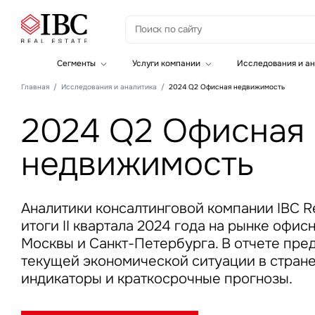
З
Сегменты
Услуги компании
Исследования и ан
Офисная недвижимость
Инвестиции
Главная
Исследования и аналитика
2024 Q2 Офисная недвижимость
Складская недвижимость
Земельные активы и девелопмент
Инвестиционные активы
Брокеридж
2024 Q2 Офисная
Офисная недвижимость
Складская недвижимость
недвижимость
Торговая недвижимость
Стратегический консалтинг
Это о
Исследования и аналитика
Введе
Оценка
Управление проектами строительства
Аналитики консалтинговой компании IBC Re
итоги II квартала 2024 года на рынке офи
Москвы и Санкт-Петербурга. В отчете пре
текущей экономической ситуации в стране
индикаторы и краткосрочные прогнозы.
Это о
Введе