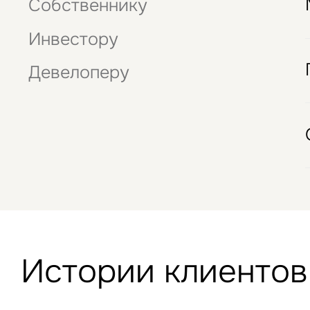
Собственнику
данны
Стрит-ритейл
Это обязательное поле
Отели
Инвестору
Девелоперу
Истории клиентов