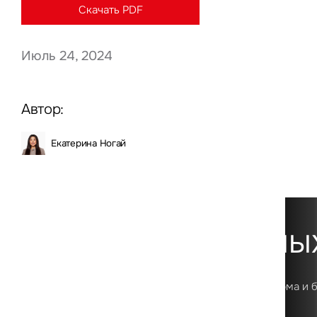
Скачать PDF
Июль 24, 2024
Нажима
данны
Автор:
Екатерина Ногай
Платформа данны
Первая в России цифровая аналитическая платформа и 
о рынке коммерческой недвижимости