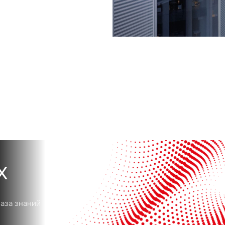
Сейчас
По времени
Отправить
я на кнопку «Отправить», вы даете свое согласие на обработку и использование ваших
персональ
х
х
база знаний