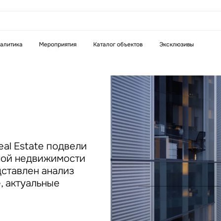
аказать звонок
алитика
Мероприятия
Каталог объектов
Эксклюзивы
Телефон
WhatsApp
Telegram
бязательное поле
Это обязательное поле
н неверный формат
Введен неверный формат
al Estate подвели
сной недвижимости
дставлен анализ
, актуальные
бязательное поле
н неверный формат