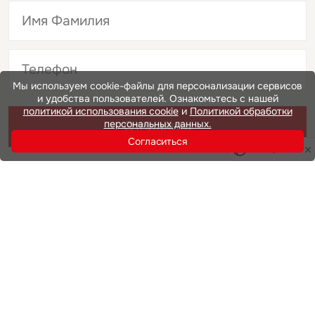
Это обязательное поле
Мы используем cookie-файлы для персонализации сервисов
и удобства пользователей. Ознакомьтесь с нашей
Это обязательное поле
политикой использования cookie
и
Политикой обработки
персональных данных.
Отправить
Согласиться
Privacy notice
Нажимая на кнопку «Отправить», вы даете свое согласие
на обработку и использование ваших
персональных данных
Инвестиции