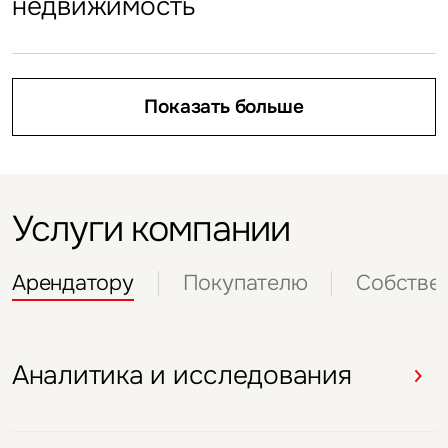
недвижимость
Показать больше
Москвы. Предварительные итоги
Показать больше
I полугодия 2026
Показать больше
Показать больше
Услуги компании
Арендатору
Покупателю
Собстве
Аналитика и исследования
Аналитика и исследования
Аналитика и исследования
Аналитика и исследования
Аналитика и исследования