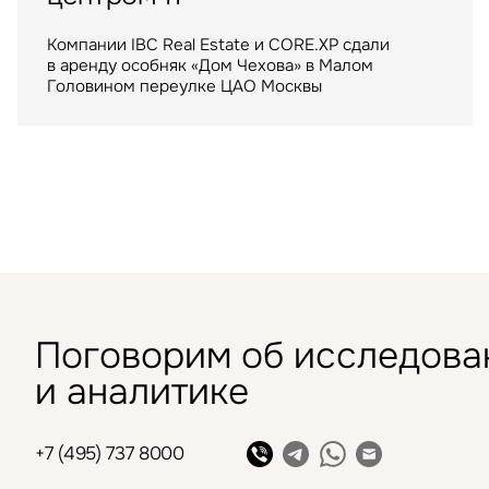
Казахстана
один из крупнейших
Компании IBC Real Estate и CORE.XP сдали
московских ТРЦ
в аренду особняк «Дом Чехова» в Малом
Компания IBC Real Estate выступила
Головином переулке ЦАО Москвы
консультантом сделки по аренде в Шымкенте
ТРЦ "Метрополис" общей площадью 205 тыс. кв.
складского помещения для крупнейшего
м. был построен девелопером Capital Partners
маркетплейса
в 2009 году
Поговорим об исследова
и аналитике
+7 (495) 737 8000