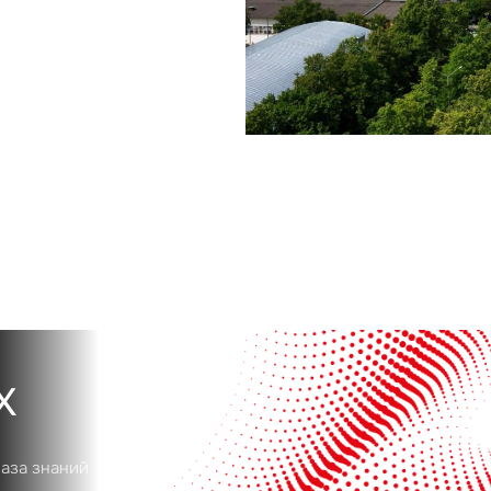
Сейчас
По времени
Отправить
я на кнопку «Отправить», вы даете свое согласие на обработку и использование ваших
персональ
х
х
база знаний