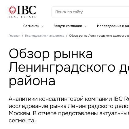
З
Сегменты
Услуги компании
Исследования и ан
Офисная недвижимость
Инвестиции
Главная
Исследования и аналитика
Обзор рынка Ленинградского делового 
Складская недвижимость
Земельные активы и девелопмент
Инвестиционные активы
Брокеридж
Обзор рынка
Офисная недвижимость
Складская недвижимость
Ленинградского д
Торговая недвижимость
Стратегический консалтинг
Это о
Исследования и аналитика
района
Введе
Оценка
Управление проектами строительства
Аналитики консалтинговой компании IBC Re
исследование рынка Ленинградского дело
Москвы. В отчете представлены актуальны
сегмента.
Это о
Введе