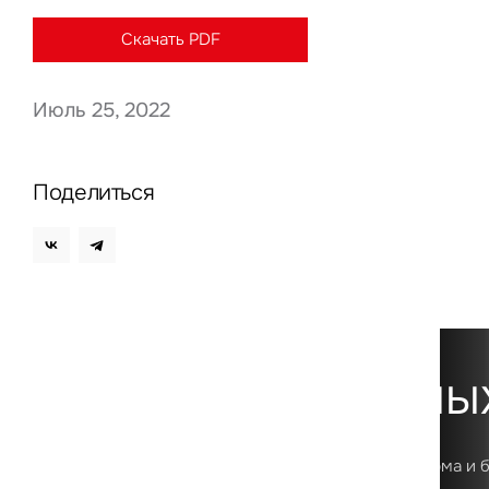
Скачать PDF
Июль 25, 2022
Нажима
данны
Поделиться
Платформа данны
Первая в России цифровая аналитическая платформа и 
о рынке коммерческой недвижимости