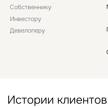
Подписаться
Нажима
Собственнику
данны
Стрит-ритейл
Это обязательное поле
Отели
Инвестору
Девелоперу
Истории клиентов