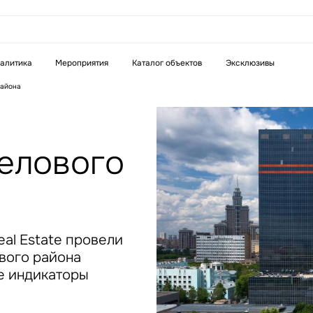
аказать звонок
алитика
Мероприятия
Каталог объектов
Эксклюзивы
района
Телефон
WhatsApp
Telegram
елового
бязательное поле
Это обязательное поле
н неверный формат
Введен неверный формат
al Estate провели
вого района
е индикаторы
бязательное поле
н неверный формат