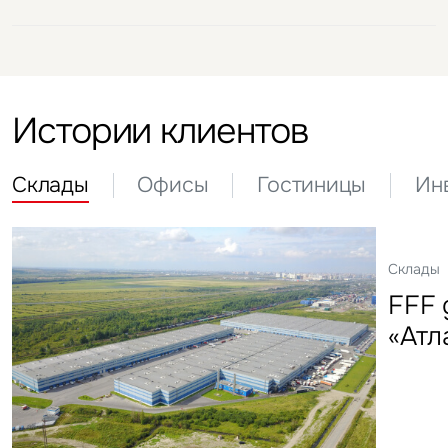
Оценка
Стратегический консалтинг
Оценка
Оценка
Стратегический консалтинг
Оценка
Оценка
Истории клиентов
Склады
Офисы
Гостиницы
Ин