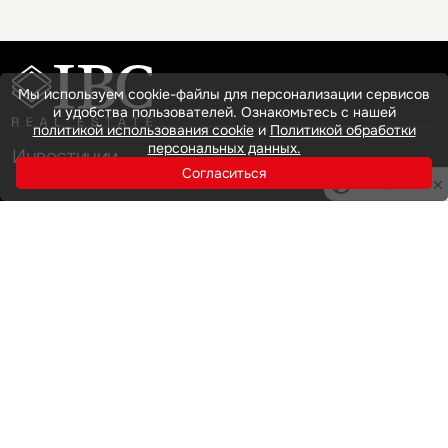
Это обязательное поле
Мы используем cookie-файлы для персонализации сервисов
и удобства пользователей. Ознакомьтесь с нашей
Это обязательное поле
политикой использования cookie
и
Политикой обработки
персональных данных.
Отправить
Согласиться
Privacy notice
Нажимая на кнопку «Отправить», вы даете свое согласие
на обработку и использование ваших
персональных данных
Инвестиции